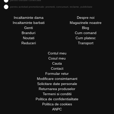
pentru ofertare comerciala
pentru activitati promotionale: promotii, concursuri, reclame, publicitate
Incaltaminte dama
Despre noi
Incaltaminte barbati
Magazinele noastre
Genti
Blog
Branduri
Cum comand
Noutati
Cum platesc
Reduceri
Transport
Contul meu
Cosul meu
Cauta
Contact
Formular retur
Modificare consimtamant
Solicitare date personale
Returnarea produselor
Termeni si conditii
Politica de confidentialitate
Politica de cookies
ANPC