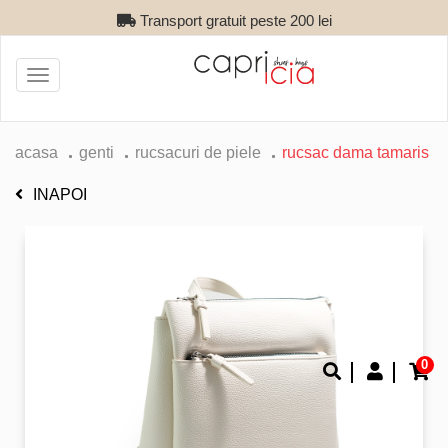
Transport gratuit peste 200 lei
Toggle
navigation
acasa
genti
rucsacuri de piele
rucsac dama tamaris
INAPOI
0