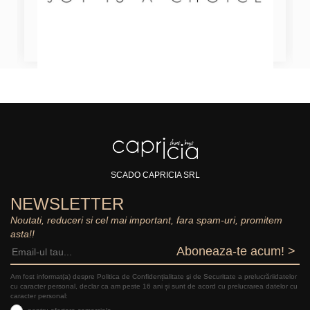
SCADO CAPRICIA SRL
NEWSLETTER
Noutati, reduceri si cel mai important, fara spam-uri, promitem
asta!!
Aboneaza-te acum! >
Am fost informat(a) despre Politica de Confidențialitate şi de Securitate a prelucrăriidatelor
cu caracter personal, declar ca am peste 16 ani și sunt de acord cu prelucrarea datelor cu
caracter personal: