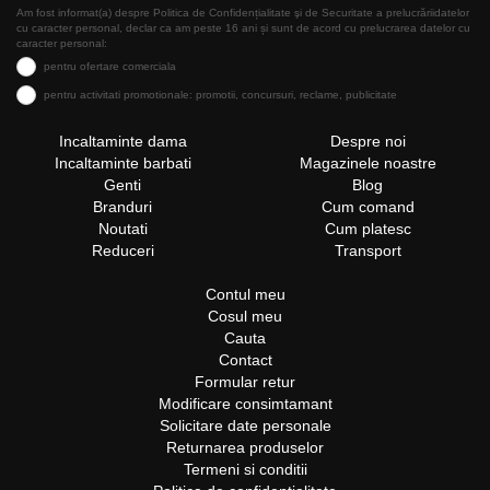
Am fost informat(a) despre Politica de Confidențialitate şi de Securitate a prelucrăriidatelor
cu caracter personal, declar ca am peste 16 ani și sunt de acord cu prelucrarea datelor cu
caracter personal:
pentru ofertare comerciala
pentru activitati promotionale: promotii, concursuri, reclame, publicitate
Incaltaminte dama
Despre noi
Incaltaminte barbati
Magazinele noastre
Genti
Blog
Branduri
Cum comand
Noutati
Cum platesc
Reduceri
Transport
Contul meu
Cosul meu
Cauta
Contact
Formular retur
Modificare consimtamant
Solicitare date personale
Returnarea produselor
Termeni si conditii