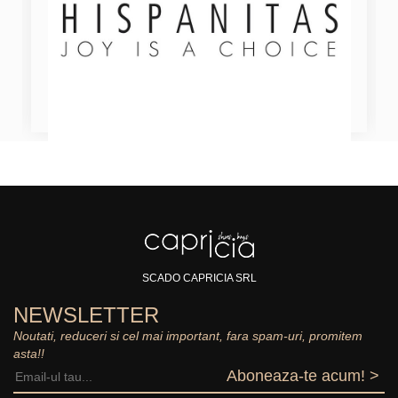
SCADO CAPRICIA SRL
NEWSLETTER
Noutati, reduceri si cel mai important, fara spam-uri, promitem
asta!!
Aboneaza-te acum! >