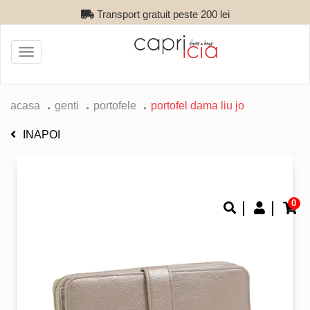
Transport gratuit peste 200 lei
Toggle
navigation
acasa
genti
portofele
portofel dama liu jo
INAPOI
0