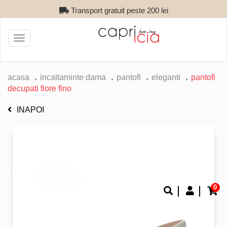
Transport gratuit peste 200 lei
Toggle
navigation
acasa
incaltaminte dama
pantofi
eleganti
pantofi
decupati fiore fino
INAPOI
0