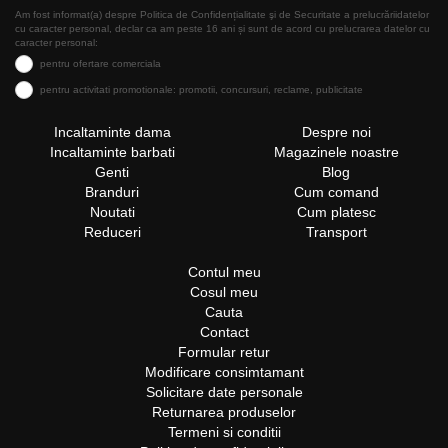
Am fost informat(a) despre Politica de Confidențialitate şi de Securitate a prelucrăriidatelor
cu caracter personal, declar ca am peste 16 ani și sunt de acord cu prelucrarea datelor cu
caracter personal:
pentru ofertare comerciala
pentru activitati promotionale: promotii, concursuri, reclame, publicitate
Incaltaminte dama
Despre noi
Incaltaminte barbati
Magazinele noastre
Genti
Blog
Branduri
Cum comand
Noutati
Cum platesc
Reduceri
Transport
Contul meu
Cosul meu
Cauta
Contact
Formular retur
Modificare consimtamant
Solicitare date personale
Returnarea produselor
Termeni si conditii