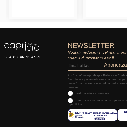
NEWSLETTER
Noutati, reduceri si cel mai impor
SCADO CAPRICIA SRL
spam-uri, promitem asta!!
Aboneaza
Am fost informat(a) despre Politica de Confide
Securitate a prelucrăriidatelor cu caracter pe
peste 16 ani și sunt de acord cu prelucrarea 
personal:
pentru ofertare comerciala
pentru activitati promotionale: promotii,
publicitate