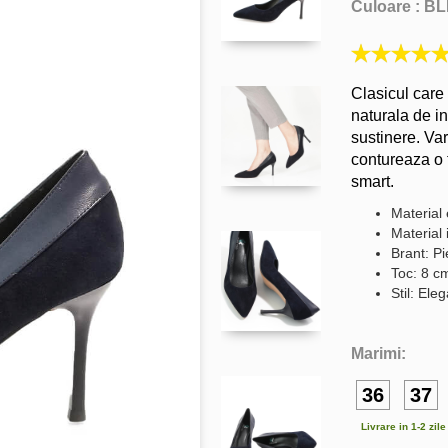
Culoare :
BL
Clasicul care 
naturala de i
sustinere. Var
contureaza o 
smart.
Material 
Material 
Brant: Pi
Toc: 8 c
Stil: Ele
Marimi:
36
37
Livrare in 1-2 zil