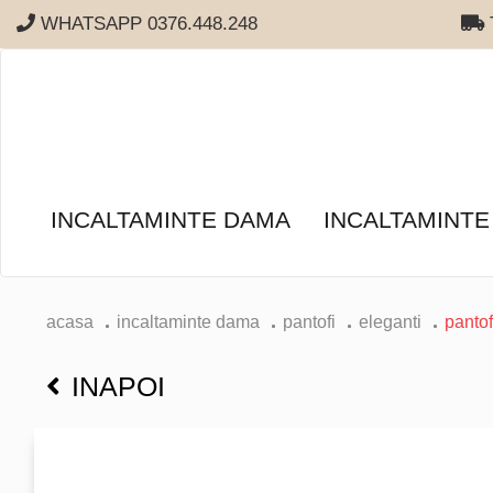
WHATSAPP 0376.448.248
T
INCALTAMINTE DAMA
INCALTAMINTE
acasa
incaltaminte dama
pantofi
eleganti
pantofi
INAPOI