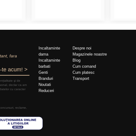
Incaltaminte
Despre noi
dama
Magazinele noastre
tant, fara
Incaltaminte
Blog
barbati
Cum comand
-te acum! >
Genti
Cum platesc
Branduri
Transport
nțialitate şi de
Noutati
rsonal, declar ca am
datelor cu caracter
Reduceri
 concursuri, reclame,