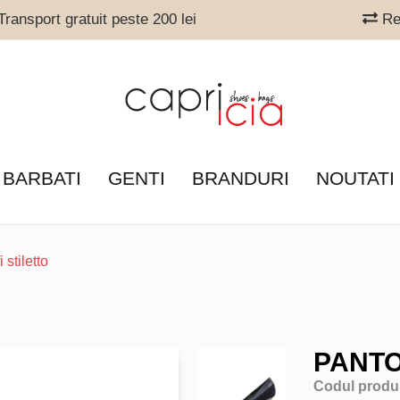
ransport gratuit peste 200 lei
Ret
 BARBATI
GENTI
BRANDURI
NOUTATI
 stiletto
PANTO
Codul produ