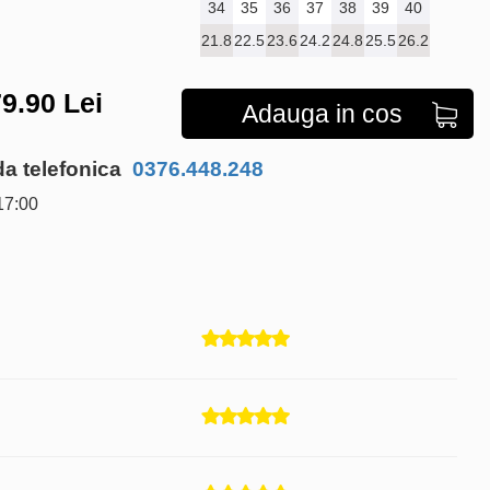
34
35
36
37
38
39
40
21.8
22.5
23.6
24.2
24.8
25.5
26.2
9.90
Lei
Adauga in cos
 telefonica
0376.448.248
17:00