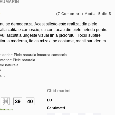
EUMARIN
(7 Comentarii) Media: 5 din 5
nu se demodeaza. Acest stiletto este realizat din piele
nalta calitate camoscio, cu contracap din piele neteda pentru
vul ascutit alungeste vizual linia piciorului. Tocul subtire
tinuta moderna, fie ca mizezi pe costume, rochii sau denim
exterior: Piele naturala intoarsa camoscio
interior: Piele naturala
ele naturala
m
gant
Ghid marimi:
EU
38
39
40
Centimetri
e lucratoare