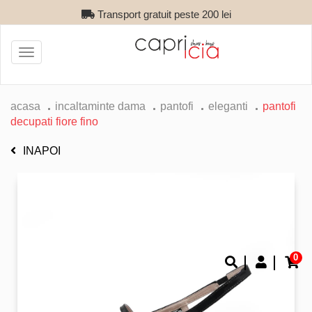
Transport gratuit peste 200 lei
Toggle
navigation
acasa
incaltaminte dama
pantofi
eleganti
pantofi
decupati fiore fino
INAPOI
0