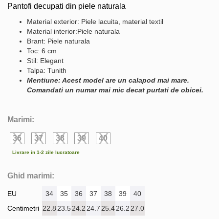
Pantofi decupati din piele naturala
Material exterior: Piele lacuita, material textil
Material interior:Piele naturala
Brant: Piele naturala
Toc: 6 cm
Stil: Elegant
Talpa: Tunith
Mentiune: Acest model are un calapod mai mare.
Comandati un numar mai mic decat purtati de obicei.
Marimi:
36
37
38
39
40
Livrare in 1-2 zile lucratoare
Ghid marimi:
EU
34
35
36
37
38
39
40
Centimetri
22.8
23.5
24.2
24.7
25.4
26.2
27.0