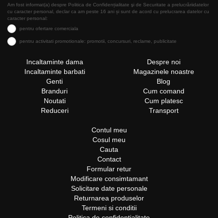
Am fost informat(a) despre Politica de Confidențialitate şi de Securitate a prelucrăriidatelor
cu caracter personal, declar ca am peste 16 ani și sunt de acord cu prelucrarea datelor cu
caracter personal:
pentru ofertare comerciala
pentru activitati promotionale: promotii, concursuri, reclame, publicitate
Incaltaminte dama
Despre noi
Incaltaminte barbati
Magazinele noastre
Genti
Blog
Branduri
Cum comand
Noutati
Cum platesc
Reduceri
Transport
Contul meu
Cosul meu
Cauta
Contact
Formular retur
Modificare consimtamant
Solicitare date personale
Returnarea produselor
Termeni si conditii
Politica de confidentialitate