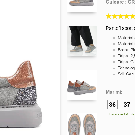
Culoare :
GR
Pantofi sport 
Material 
Material 
Brant: Pi
Talpa: 2
Talpa: C
Tehnolog
Stil: Cas
Marimi:
36
37
Livrare in 1-2 zil