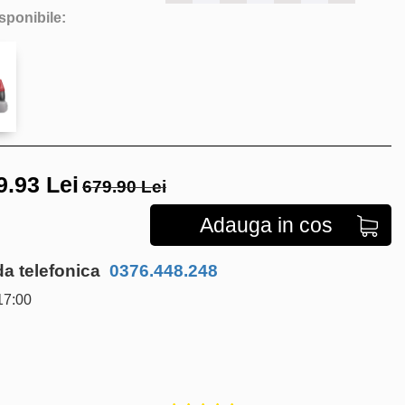
isponibile:
9.93
Lei
679.90 Lei
Adauga in cos
 telefonica
0376.448.248
17:00