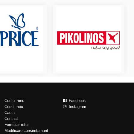
Contul meu
Facebook
Cosul meu
Instagram
Cauta
Contact
Formular retur
Modificare consimtamant