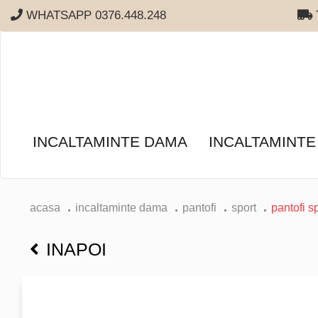
WHATSAPP 0376.448.248
T
INCALTAMINTE DAMA
INCALTAMINTE
acasa
incaltaminte dama
pantofi
sport
pantofi s
INAPOI