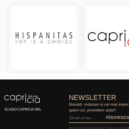
NEWSLETTER
Noutati, reduceri si cel mai impor
SCADO CAPRICIA SRL
spam-uri, promitem asta!!
Aboneaza
Am fost informat(a) despre Politica de Confide