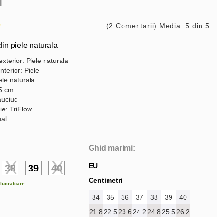
I
(2 Comentarii) Media: 5 din 5
din piele naturala
exterior: Piele naturala
interior: Piele
ele naturala
,5 cm
auciuc
ie: TriFlow
ual
Ghid marimi:
EU
38
39
40
Centimetri
e lucratoare
34
35
36
37
38
39
40
21.8
22.5
23.6
24.2
24.8
25.5
26.2