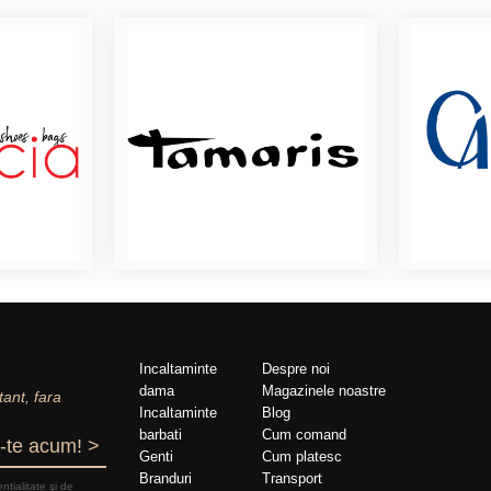
Incaltaminte
Despre noi
dama
Magazinele noastre
tant, fara
Incaltaminte
Blog
barbati
Cum comand
-te acum! >
Genti
Cum platesc
Branduri
Transport
nțialitate şi de