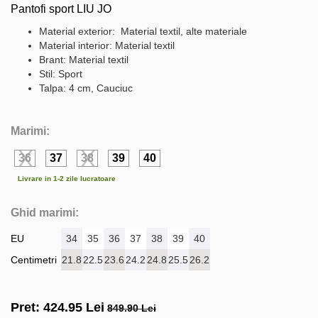
Pantofi sport LIU JO
Material exterior: Material textil, alte materiale
Material interior: Material textil
Brant: Material textil
Stil: Sport
Talpa: 4 cm, Cauciuc
Marimi:
36
37
38
39
40
Livrare in 1-2 zile lucratoare
Ghid marimi:
EU
34
35
36
37
38
39
40
Centimetri
21.8
22.5
23.6
24.2
24.8
25.5
26.2
Pret:
424.95
Lei
849.90 Lei