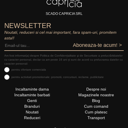
SCADO CAPRICIA SRL
NEWSLETTER
Noutati, reduceri si cel mai important, fara spam-uri, promitem
asta!!
Aboneaza-te acum! >
Am fost informat(a) despre Politica de Confidențialitate şi de Securitate a prelucrăriidatelor
cu caracter personal, declar ca am peste 16 ani și sunt de acord cu prelucrarea datelor cu
caracter personal:
pentru ofertare comerciala
pentru activitati promotionale: promotii, concursuri, reclame, publicitate
Incaltaminte dama
Despre noi
Incaltaminte barbati
Magazinele noastre
Genti
Blog
Branduri
Cum comand
Noutati
Cum platesc
Reduceri
Transport