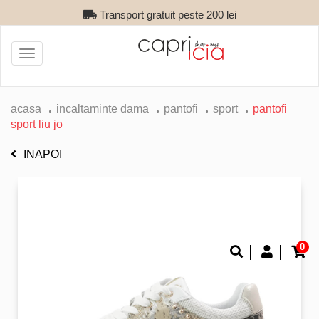
Transport gratuit peste 200 lei
Toggle
navigation
acasa
incaltaminte dama
pantofi
sport
pantofi
sport liu jo
INAPOI
0