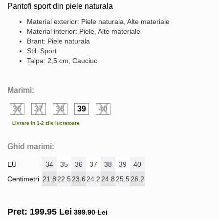
Pantofi sport din piele naturala
Material exterior: Piele naturala, Alte materiale
Material interior: Piele, Alte materiale
Brant: Piele naturala
Stil: Sport
Talpa: 2,5 cm, Cauciuc
Marimi:
36
37
38
39
40
Livrare in 1-2 zile lucratoare
Ghid marimi:
EU
34
35
36
37
38
39
40
Centimetri
21.8
22.5
23.6
24.2
24.8
25.5
26.2
Pret:
199.95
Lei
399.90 Lei