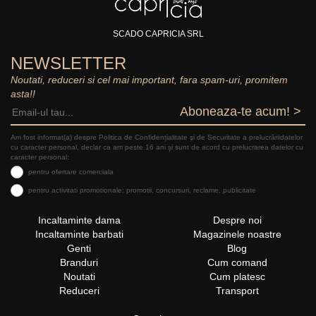
SCADO CAPRICIA SRL
NEWSLETTER
Noutati, reduceri si cel mai important, fara spam-uri, promitem
asta!!
Aboneaza-te acum! >
Am fost informat(a) despre Politica de Confidențialitate şi de Securitate a prelucrăriidatelor
cu caracter personal, declar ca am peste 16 ani și sunt de acord cu prelucrarea datelor cu
caracter personal:
pentru ofertare comerciala
pentru activitati promotionale: promotii, concursuri, reclame, publicitate
Incaltaminte dama
Despre noi
Incaltaminte barbati
Magazinele noastre
Genti
Blog
Branduri
Cum comand
Noutati
Cum platesc
Reduceri
Transport