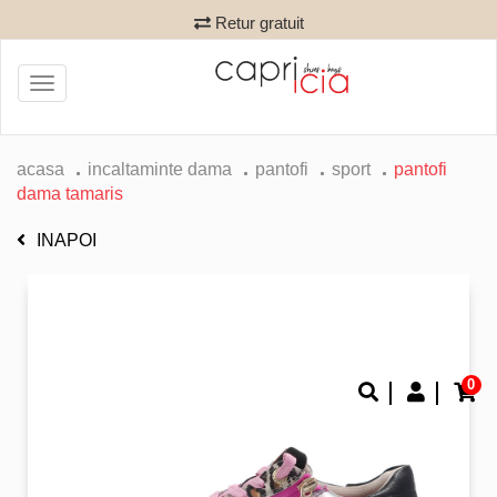
Retur gratuit
Toggle
navigation
acasa
incaltaminte dama
pantofi
sport
pantofi
dama tamaris
INAPOI
0