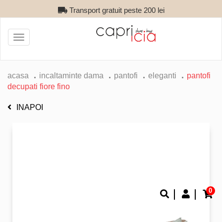
Transport gratuit peste 200 lei
Toggle
navigation
acasa
incaltaminte dama
pantofi
eleganti
pantofi
decupati fiore fino
INAPOI
0