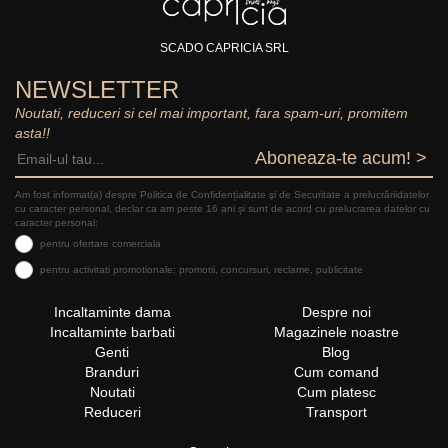
SCADO CAPRICIA SRL
NEWSLETTER
Noutati, reduceri si cel mai important, fara spam-uri, promitem
asta!!
Aboneaza-te acum! >
Am fost informat(a) despre Politica de Confidențialitate şi de Securitate a prelucrăriidatelor
cu caracter personal, declar ca am peste 16 ani și sunt de acord cu prelucrarea datelor cu
caracter personal:
pentru ofertare comerciala
pentru activitati promotionale: promotii, concursuri, reclame, publicitate
Incaltaminte dama
Despre noi
Incaltaminte barbati
Magazinele noastre
Genti
Blog
Branduri
Cum comand
Noutati
Cum platesc
Reduceri
Transport