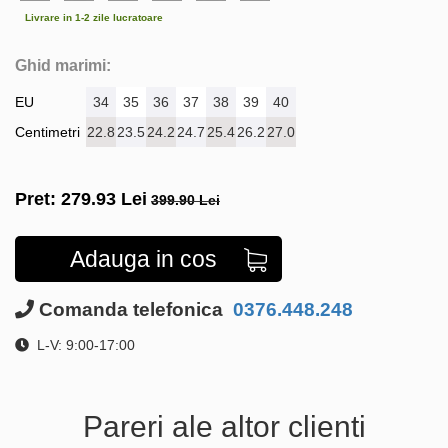
Livrare in 1-2 zile lucratoare
Ghid marimi:
EU
34
35
36
37
38
39
40
Centimetri
22.8
23.5
24.2
24.7
25.4
26.2
27.0
Pret:
279.93
Lei
399.90 Lei
Adauga in cos
Comanda telefonica
0376.448.248
L-V: 9:00-17:00
Pareri ale altor clienti