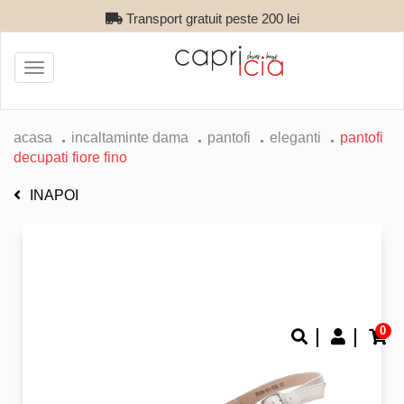
Transport gratuit peste 200 lei
Toggle
navigation
acasa
incaltaminte dama
pantofi
eleganti
pantofi
decupati fiore fino
INAPOI
0