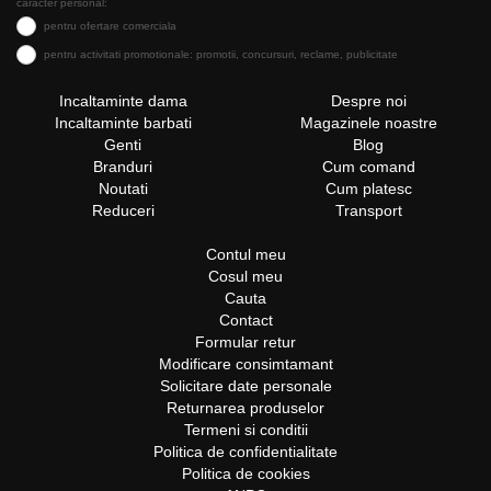
caracter personal:
pentru ofertare comerciala
pentru activitati promotionale: promotii, concursuri, reclame, publicitate
Incaltaminte dama
Despre noi
Incaltaminte barbati
Magazinele noastre
Genti
Blog
Branduri
Cum comand
Noutati
Cum platesc
Reduceri
Transport
Contul meu
Cosul meu
Cauta
Contact
Formular retur
Modificare consimtamant
Solicitare date personale
Returnarea produselor
Termeni si conditii
Politica de confidentialitate
Politica de cookies