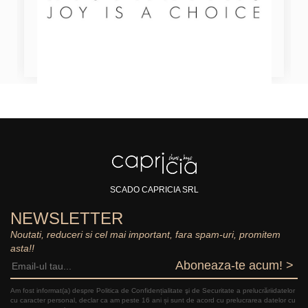
SCADO CAPRICIA SRL
NEWSLETTER
Noutati, reduceri si cel mai important, fara spam-uri, promitem
asta!!
Aboneaza-te acum! >
Am fost informat(a) despre Politica de Confidențialitate şi de Securitate a prelucrăriidatelor
cu caracter personal, declar ca am peste 16 ani și sunt de acord cu prelucrarea datelor cu