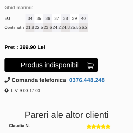
Ghid marimi:
EU
34
35
36
37
38
39
40
Centimetri
21.8
22.5
23.6
24.2
24.8
25.5
26.2
Pret :
399.90
Lei
Produs indisponibil
Comanda telefonica
0376.448.248
L-V: 9:00-17:00
Pareri ale altor clienti
Claudia N.