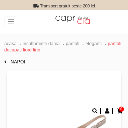
Transport gratuit peste 200 lei
Toggle
navigation
acasa
incaltaminte dama
pantofi
eleganti
pantofi
decupati fiore fino
INAPOI
0