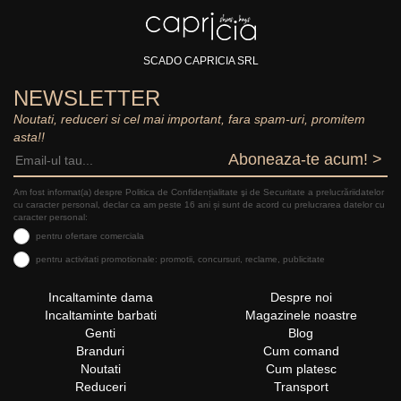
SCADO CAPRICIA SRL
NEWSLETTER
Noutati, reduceri si cel mai important, fara spam-uri, promitem
asta!!
Aboneaza-te acum! >
Am fost informat(a) despre Politica de Confidențialitate şi de Securitate a prelucrăriidatelor
cu caracter personal, declar ca am peste 16 ani și sunt de acord cu prelucrarea datelor cu
caracter personal:
pentru ofertare comerciala
pentru activitati promotionale: promotii, concursuri, reclame, publicitate
Incaltaminte dama
Despre noi
Incaltaminte barbati
Magazinele noastre
Genti
Blog
Branduri
Cum comand
Noutati
Cum platesc
Reduceri
Transport