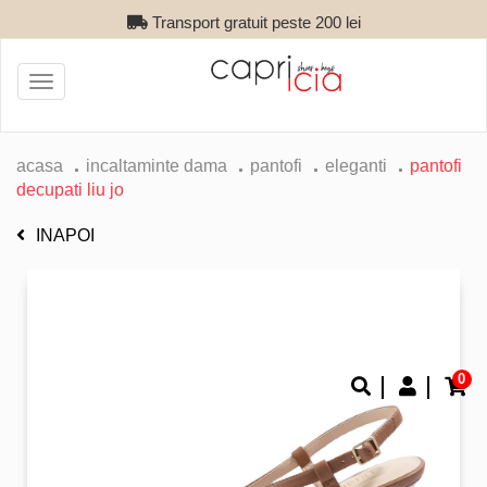
Transport gratuit peste 200 lei
Toggle
navigation
acasa
incaltaminte dama
pantofi
eleganti
pantofi
decupati liu jo
INAPOI
0