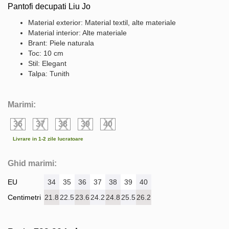
Pantofi decupati Liu Jo
Material exterior: Material textil, alte materiale
Material interior: Alte materiale
Brant: Piele naturala
Toc: 10 cm
Stil: Elegant
Talpa: Tunith
Marimi:
36
37
38
39
40
Livrare in 1-2 zile lucratoare
Ghid marimi:
EU
34
35
36
37
38
39
40
Centimetri
21.8
22.5
23.6
24.2
24.8
25.5
26.2