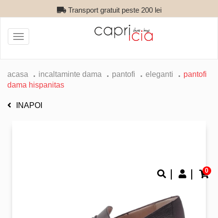
Transport gratuit peste 200 lei
Toggle
navigation
acasa
incaltaminte dama
pantofi
eleganti
pantofi
dama hispanitas
INAPOI
0