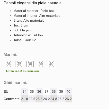
Pantofi eleganti din piele naturala
Material exterior: Piele box
Material interior: Alte materiale
Brant: Alte materiale
Toc: 6 cm
Stil: Elegant
Tehnologie: TriFlow
Talpa: Cauciuc
Marimi:
36
37
38
39
40
Livrare in 1-2 zile lucratoare
Ghid marimi:
EU
34
35
36
37
38
39
40
Centimetri
21.8
22.5
23.6
24.2
24.8
25.5
26.2