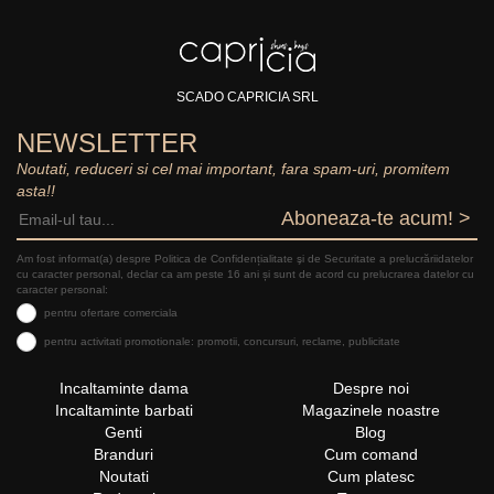
SCADO CAPRICIA SRL
NEWSLETTER
Noutati, reduceri si cel mai important, fara spam-uri, promitem
asta!!
Aboneaza-te acum! >
Am fost informat(a) despre Politica de Confidențialitate şi de Securitate a prelucrăriidatelor
cu caracter personal, declar ca am peste 16 ani și sunt de acord cu prelucrarea datelor cu
caracter personal:
pentru ofertare comerciala
pentru activitati promotionale: promotii, concursuri, reclame, publicitate
Incaltaminte dama
Despre noi
Incaltaminte barbati
Magazinele noastre
Genti
Blog
Branduri
Cum comand
Noutati
Cum platesc