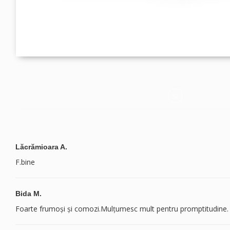
Lăcrămioara A.
F.bine
Bida M.
Foarte frumoși și comozi.Mulțumesc mult pentru promptitudine.