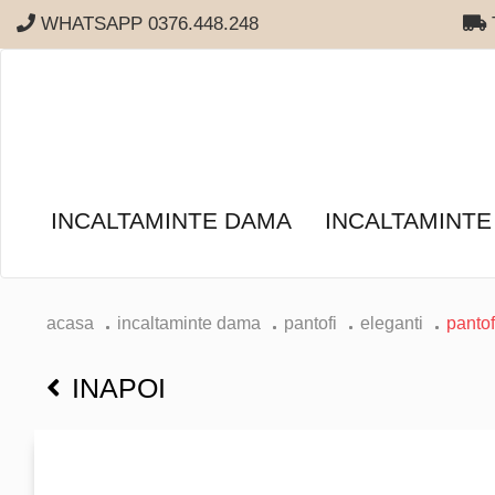
WHATSAPP 0376.448.248
T
INCALTAMINTE DAMA
INCALTAMINTE
acasa
incaltaminte dama
pantofi
eleganti
pantof
INAPOI