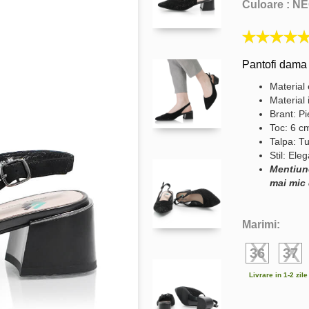
Culoare :
NE
Pantofi dama d
Material 
Material 
Brant: Pi
Toc: 6 c
Talpa: Tu
Stil: Ele
Mentiun
mai mic 
Marimi:
36
37
Livrare in 1-2 zil