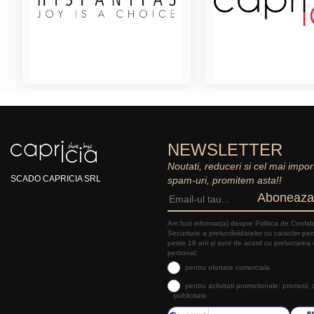
NEWSLETTER
Noutati, reduceri si cel mai impor
SCADO CAPRICIA SRL
spam-uri, promitem asta!!
Aboneaza
Am fost informat(a) despre Politica de Confide
Securitate a prelucrăriidatelor cu caracter pe
peste 16 ani și sunt de acord cu prelucrarea 
personal:
pentru ofertare comerciala
pentru activitati promotionale: promotii,
publicitate