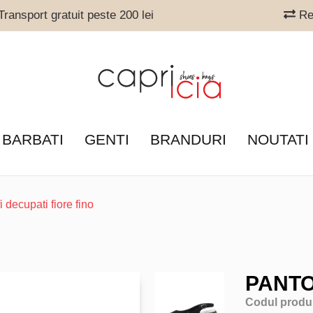
ransport gratuit peste 200 lei
Ret
 BARBATI
GENTI
BRANDURI
NOUTATI
i decupati fiore fino
PANTO
Codul produ