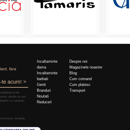
Incaltaminte
Despre noi
dama
Magazinele noastre
tant, fara
Incaltaminte
Blog
barbati
Cum comand
-te acum! >
Genti
Cum platesc
Branduri
Transport
nțialitate şi de
Noutati
rsonal, declar ca am
datelor cu caracter
Reduceri
 concursuri, reclame,