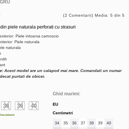
GRU
(2 Comentarii) Media: 5 din 5
in piele naturala perforati cu strasuri
exterior: Piele intoarsa camoscio
interior: Piele naturala
ele naturala
m
nith
gant
e: Acest model are un calapod mai mare. Comandati un numar
decat purtati de obicei.
Ghid marimi:
EU
38
39
40
Centimetri
e lucratoare
34
35
36
37
38
39
40