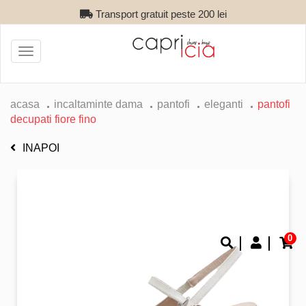
Transport gratuit peste 200 lei
Toggle
navigation
acasa
incaltaminte dama
pantofi
eleganti
pantofi
decupati fiore fino
INAPOI
0