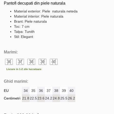
Pantofi decupati din piele naturala
Material exterior: Piele naturala neteda
Material interior: Piele naturala
Brant: Piele naturala
Toc: 7 cm
Talpa: Tunith
Stil: Elegant
Marimi:
36
37
38
39
40
Livrare in 1-2 zile lucratoare
Ghid marimi:
EU
34
35
36
37
38
39
40
Centimetri
21.8
22.5
23.6
24.2
24.8
25.5
26.2