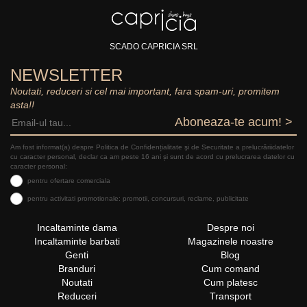
SCADO CAPRICIA SRL
NEWSLETTER
Noutati, reduceri si cel mai important, fara spam-uri, promitem
asta!!
Aboneaza-te acum! >
Am fost informat(a) despre Politica de Confidențialitate şi de Securitate a prelucrăriidatelor
cu caracter personal, declar ca am peste 16 ani și sunt de acord cu prelucrarea datelor cu
caracter personal:
pentru ofertare comerciala
pentru activitati promotionale: promotii, concursuri, reclame, publicitate
Incaltaminte dama
Despre noi
Incaltaminte barbati
Magazinele noastre
Genti
Blog
Branduri
Cum comand
Noutati
Cum platesc
Reduceri
Transport