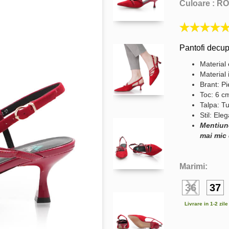
Culoare :
RO
Pantofi decup
Material 
Material 
Brant: Pi
Toc: 6 c
Talpa: Tu
Stil: Ele
Mentiun
mai mic 
Marimi:
36
37
Livrare in 1-2 zil