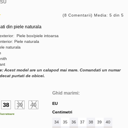
SU
(8 Comentarii) Media: 5 din 5
ati din piele naturala
exterior: Piele box/piele intoarsa
interior: Piele naturala
ele naturala
m
nith
gant
e: Acest model are un calapod mai mare. Comandati un numar
decat purtati de obicei.
Ghid marimi:
EU
38
39
40
Centimetri
e lucratoare
34
35
36
37
38
39
40