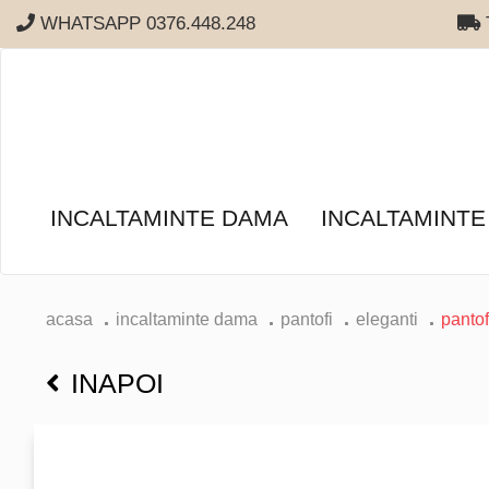
WHATSAPP 0376.448.248
T
INCALTAMINTE DAMA
INCALTAMINTE
acasa
incaltaminte dama
pantofi
eleganti
pantof
INAPOI