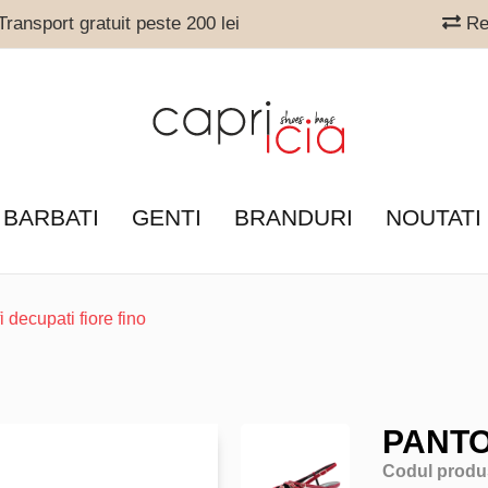
ransport gratuit peste 200 lei
Ret
 BARBATI
GENTI
BRANDURI
NOUTATI
i decupati fiore fino
PANTO
Codul produ