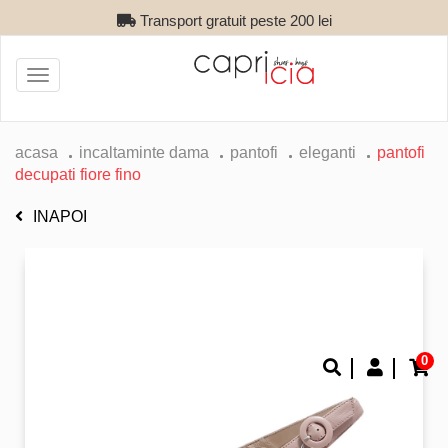
Transport gratuit peste 200 lei
Toggle
navigation
acasa
incaltaminte dama
pantofi
eleganti
pantofi
decupati fiore fino
INAPOI
0