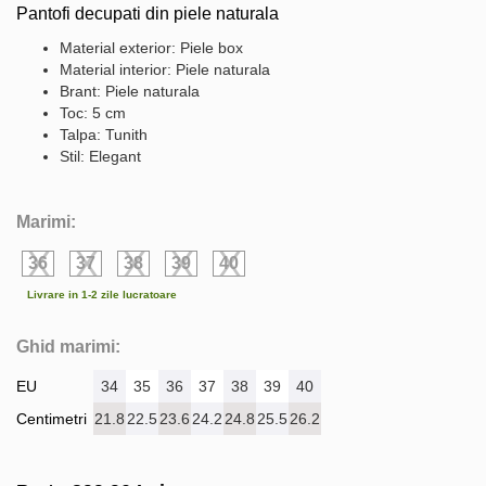
Pantofi decupati din piele naturala
Material exterior: Piele box
Material interior: Piele naturala
Brant: Piele naturala
Toc: 5 cm
Talpa: Tunith
Stil: Elegant
Marimi:
36
37
38
39
40
Livrare in 1-2 zile lucratoare
Ghid marimi:
EU
34
35
36
37
38
39
40
Centimetri
21.8
22.5
23.6
24.2
24.8
25.5
26.2