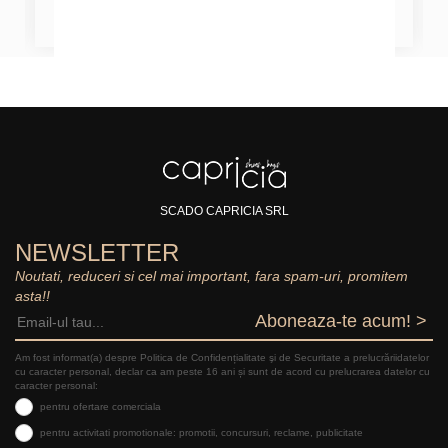
SCADO CAPRICIA SRL
NEWSLETTER
Noutati, reduceri si cel mai important, fara spam-uri, promitem
asta!!
Aboneaza-te acum! >
Am fost informat(a) despre Politica de Confidențialitate şi de Securitate a prelucrăriidatelor
cu caracter personal, declar ca am peste 16 ani și sunt de acord cu prelucrarea datelor cu
caracter personal:
pentru ofertare comerciala
pentru activitati promotionale: promotii, concursuri, reclame, publicitate