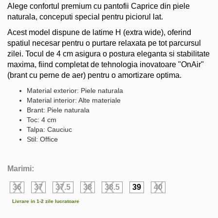
Alege confortul premium cu pantofii Caprice din piele
naturala, conceputi special pentru piciorul lat.
Acest model dispune de latime H (extra wide), oferind
spatiul necesar pentru o purtare relaxata pe tot parcursul
zilei. Tocul de 4 cm asigura o postura eleganta si stabilitate
maxima, fiind completat de tehnologia inovatoare "OnAir"
(brant cu perne de aer) pentru o amortizare optima.
Material exterior: Piele naturala
Material interior: Alte materiale
Brant: Piele naturala
Toc: 4 cm
Talpa: Cauciuc
Stil: Office
Marimi:
36
37
37.5
38
38.5
39
40
Livrare in 1-2 zile lucratoare