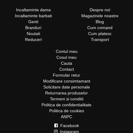
Incaltaminte dama
Despre noi
Incaltaminte barbati
Magazinele noastre
Genti
Blog
Branduri
Cum comand
Noutati
Cum platesc
Reduceri
Transport
Contul meu
Cosul meu
Cauta
Contact
Formular retur
Modificare consimtamant
Solicitare date personale
Returnarea produselor
Termeni si conditii
Politica de confidentialitate
Politica de cookies
ANPC
Facebook
Instagram