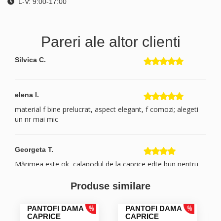
L-V: 9:00-17:00
Pareri ale altor clienti
Silvica C.
elena I.
material f bine prelucrat, aspect elegant, f comozi; alegeti
un nr mai mic
Georgeta T.
Mărimea este ok, calapodul de la caprice edte bun pentru
mine! După ce am comandat am văzut ca puteam sa îi iau
de pe alte site-uri la preț mai mic. Nu ma așteptam ca la
Produse similare
reprezentanta prețul sa fie mai mare
PANTOFI DAMA
PANTOFI DAMA
CAPRICE
CAPRICE