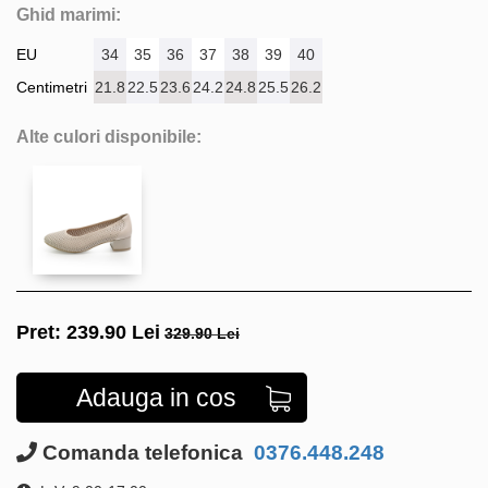
Ghid marimi:
EU
34
35
36
37
38
39
40
Centimetri
21.8
22.5
23.6
24.2
24.8
25.5
26.2
Alte culori disponibile:
Pret:
239.90
Lei
329.90 Lei
Adauga in cos
Comanda telefonica
0376.448.248