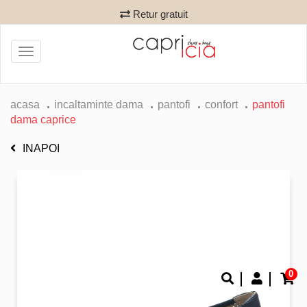
Retur gratuit
Toggle
navigation
acasa
incaltaminte dama
pantofi
confort
pantofi
dama caprice
INAPOI
0