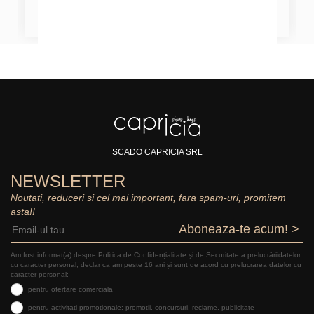
SCADO CAPRICIA SRL
NEWSLETTER
Noutati, reduceri si cel mai important, fara spam-uri, promitem
asta!!
Aboneaza-te acum! >
Am fost informat(a) despre Politica de Confidențialitate şi de Securitate a prelucrăriidatelor
cu caracter personal, declar ca am peste 16 ani și sunt de acord cu prelucrarea datelor cu
caracter personal:
pentru ofertare comerciala
pentru activitati promotionale: promotii, concursuri, reclame, publicitate