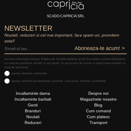
SCADO CAPRICIA SRL
NEWSLETTER
Noutati, reduceri si cel mai important, fara spam-uri, promitem
asta!!
Aboneaza-te acum! >
Am fost informat(a) despre Politica de Confidențialitate şi de Securitate a prelucrăriidatelor
cu caracter personal, declar ca am peste 16 ani și sunt de acord cu prelucrarea datelor cu
caracter personal:
pentru ofertare comerciala
pentru activitati promotionale: promotii, concursuri, reclame, publicitate
Incaltaminte dama
Despre noi
Incaltaminte barbati
Magazinele noastre
Genti
Blog
Branduri
Cum comand
Noutati
Cum platesc
Reduceri
Transport