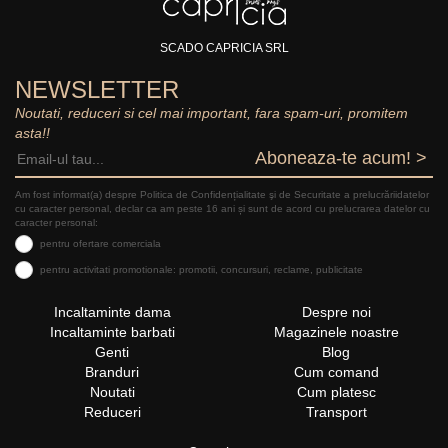
SCADO CAPRICIA SRL
NEWSLETTER
Noutati, reduceri si cel mai important, fara spam-uri, promitem
asta!!
Aboneaza-te acum! >
Am fost informat(a) despre Politica de Confidențialitate şi de Securitate a prelucrăriidatelor
cu caracter personal, declar ca am peste 16 ani și sunt de acord cu prelucrarea datelor cu
caracter personal:
pentru ofertare comerciala
pentru activitati promotionale: promotii, concursuri, reclame, publicitate
Incaltaminte dama
Despre noi
Incaltaminte barbati
Magazinele noastre
Genti
Blog
Branduri
Cum comand
Noutati
Cum platesc
Reduceri
Transport