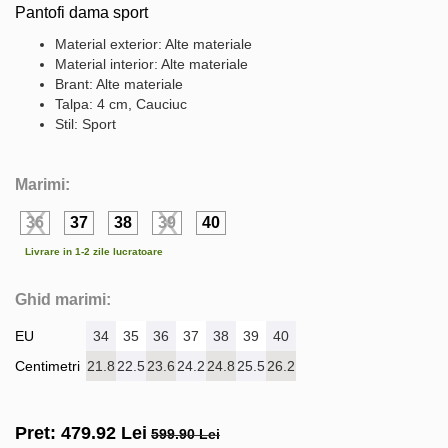
Pantofi dama sport
Material exterior: Alte materiale
Material interior: Alte materiale
Brant: Alte materiale
Talpa: 4 cm, Cauciuc
Stil: Sport
Marimi:
36
37
38
39
40
Livrare in 1-2 zile lucratoare
Ghid marimi:
EU
34
35
36
37
38
39
40
Centimetri
21.8
22.5
23.6
24.2
24.8
25.5
26.2
Pret:
479.92
Lei
599.90 Lei