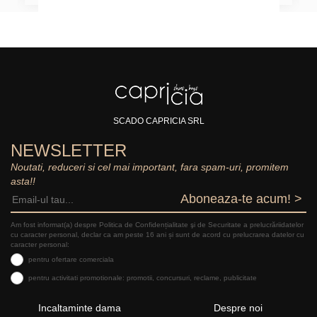
SCADO CAPRICIA SRL
NEWSLETTER
Noutati, reduceri si cel mai important, fara spam-uri, promitem
asta!!
Aboneaza-te acum! >
Am fost informat(a) despre Politica de Confidențialitate şi de Securitate a prelucrăriidatelor
cu caracter personal, declar ca am peste 16 ani și sunt de acord cu prelucrarea datelor cu
caracter personal:
pentru ofertare comerciala
pentru activitati promotionale: promotii, concursuri, reclame, publicitate
Incaltaminte dama
Despre noi