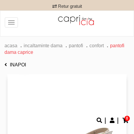
Retur gratuit
Toggle
navigation
acasa
incaltaminte dama
pantofi
confort
pantofi
dama caprice
INAPOI
0