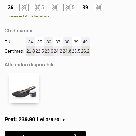
36
37
37.5
38
38.5
39
40
Livrare in 1-2 zile lucratoare
Ghid marimi:
EU
34
35
36
37
38
39
40
Centimetri
21.8
22.5
23.6
24.2
24.8
25.5
26.2
Alte culori disponibile:
Pret:
239.90
Lei
329.90 Lei