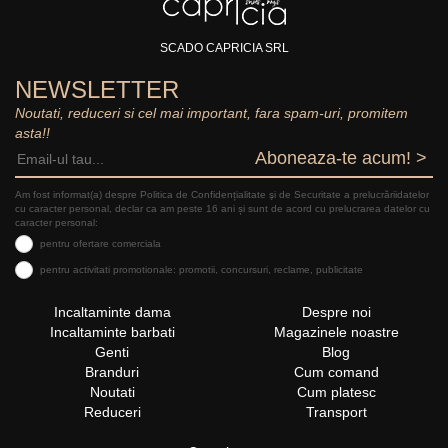
SCADO CAPRICIA SRL
NEWSLETTER
Noutati, reduceri si cel mai important, fara spam-uri, promitem
asta!!
Aboneaza-te acum! >
Am fost informat(a) despre Politica de Confidențialitate şi de Securitate a prelucrăriidatelor
cu caracter personal, declar ca am peste 16 ani și sunt de acord cu prelucrarea datelor cu
caracter personal:
pentru ofertare comerciala
pentru activitati promotionale: promotii, concursuri, reclame, publicitate
Incaltaminte dama
Despre noi
Incaltaminte barbati
Magazinele noastre
Genti
Blog
Branduri
Cum comand
Noutati
Cum platesc
Reduceri
Transport