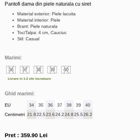
Pantofi dama din piele naturala cu siret
Material exterior: Piele lacuita
Material interior: Piele
Brant: Piele naturala
Toc/Talpa: 4 cm, Cauciuc
Stil: Casual
Marimi:
36
37
38
39
40
Livrare in 1-2 zile lucratoare
Ghid marimi:
EU
34
35
36
37
38
39
40
Centimetri
21.8
22.5
23.6
24.2
24.8
25.5
26.2
Pret :
359.90
Lei