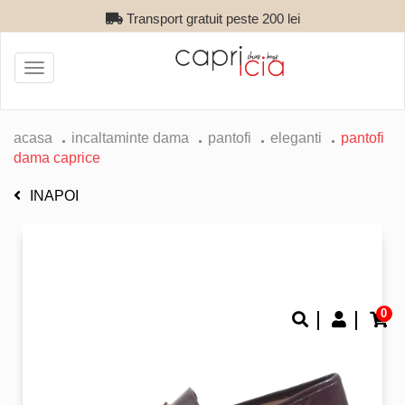
Transport gratuit peste 200 lei
Toggle
navigation
acasa
incaltaminte dama
pantofi
eleganti
pantofi
dama caprice
INAPOI
0