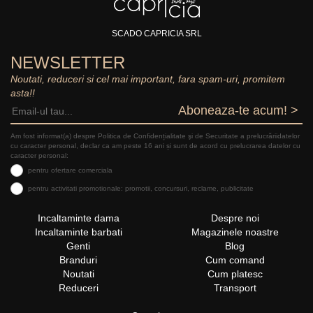
SCADO CAPRICIA SRL
NEWSLETTER
Noutati, reduceri si cel mai important, fara spam-uri, promitem
asta!!
Aboneaza-te acum! >
Am fost informat(a) despre Politica de Confidențialitate şi de Securitate a prelucrăriidatelor
cu caracter personal, declar ca am peste 16 ani și sunt de acord cu prelucrarea datelor cu
caracter personal:
pentru ofertare comerciala
pentru activitati promotionale: promotii, concursuri, reclame, publicitate
Incaltaminte dama
Despre noi
Incaltaminte barbati
Magazinele noastre
Genti
Blog
Branduri
Cum comand
Noutati
Cum platesc
Reduceri
Transport