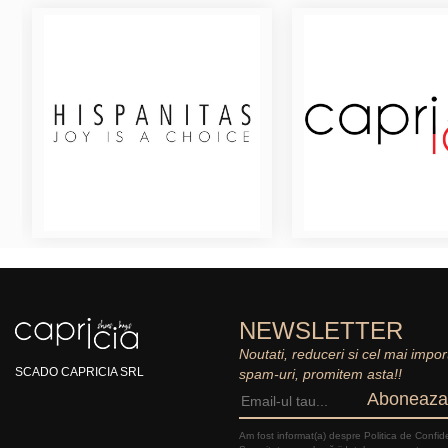
NEWSLETTER
Noutati, reduceri si cel mai impor
SCADO CAPRICIA SRL
spam-uri, promitem asta!!
Aboneaza
Am fost informat(a) despre Politica de Confide