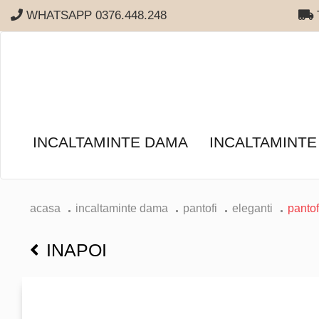
WHATSAPP 0376.448.248
T
INCALTAMINTE DAMA
INCALTAMINTE
acasa
incaltaminte dama
pantofi
eleganti
pantof
INAPOI