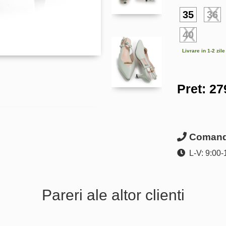
35
36
40
Livrare in 1-2 zil
Pret:
27
Comanda
L-V: 9:00-
Pareri ale altor clienti