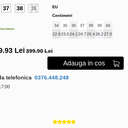
EU
37
38
39
Centimetri
34
35
36
37
38
39
40
e lucratoare
22.8
23.5
24.2
24.7
25.4
26.2
27.0
9.93
Lei
399.90 Lei
Adauga in cos
 telefonica
0376.448.248
17:00