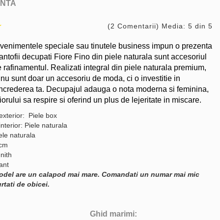
NTA
(2 Comentarii) Media: 5 din 5
venimentele speciale sau tinutele business impun o prezenta
ntofii decupati Fiore Fino din piele naturala sunt accesoriul
 rafinamentul. Realizati integral din piele naturala premium,
 nu sunt doar un accesoriu de moda, ci o investitie in
increderea ta. Decupajul adauga o nota moderna si feminina,
orului sa respire si oferind un plus de lejeritate in miscare.
exterior: Piele box
interior: Piele naturala
ele naturala
 cm
nith
gant
odel are un calapod mai mare. Comandati un numar mai mic
rtati de obicei.
Ghid marimi: