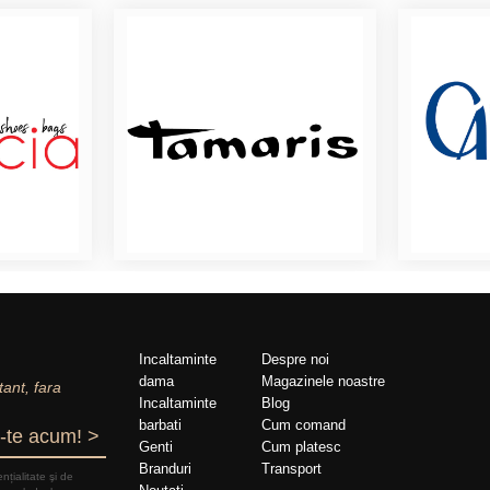
Incaltaminte
Despre noi
dama
Magazinele noastre
tant, fara
Incaltaminte
Blog
barbati
Cum comand
-te acum! >
Genti
Cum platesc
Branduri
Transport
nțialitate şi de