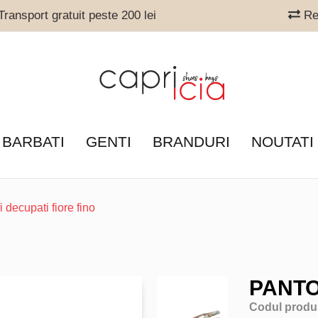
ransport gratuit peste 200 lei
Ret
 BARBATI
GENTI
BRANDURI
NOUTATI
i decupati fiore fino
PANTO
Codul produ