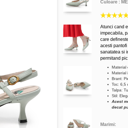
Culoare :
ME
Atunci cand e
impecabila, pa
care defineste
acesti pantofi
sanatatea si 
permitand pici
Material 
Material 
Brant: Pi
Toc: 6,5
Talpa: Tu
Stil: Ele
Acest m
decat pu
Marimi: