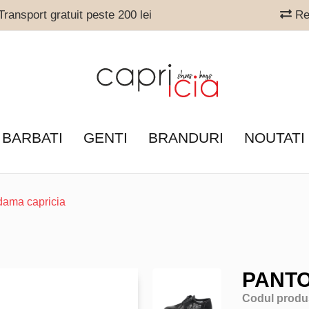
ransport gratuit peste 200 lei
Ret
 BARBATI
GENTI
BRANDURI
NOUTATI
 dama capricia
PANTO
Codul produ