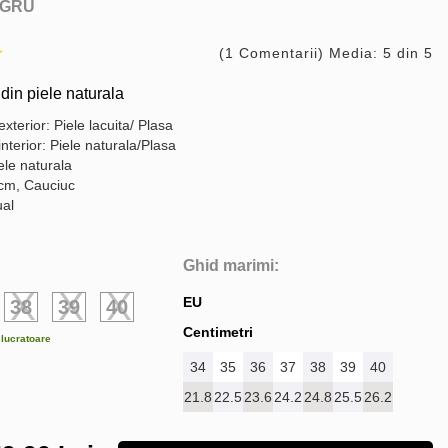
GRU
(1 Comentarii) Media: 5 din 5
din piele naturala
exterior: Piele lacuita/ Plasa
interior: Piele naturala/Plasa
ele naturala
 cm, Cauciuc
ual
Ghid marimi:
EU
38
39
40
Centimetri
e lucratoare
34
35
36
37
38
39
40
21.8
22.5
23.6
24.2
24.8
25.5
26.2