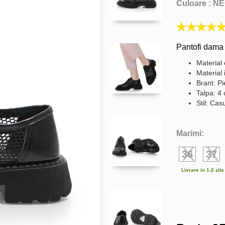
Culoare :
NE
Pantofi dama 
Material 
Material 
Brant: Pi
Talpa: 4
Stil: Cas
Marimi:
36
37
Livrare in 1-2 zil