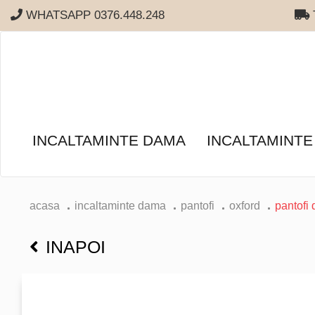
WHATSAPP 0376.448.248
T
INCALTAMINTE DAMA
INCALTAMINTE
acasa
incaltaminte dama
pantofi
oxford
pantofi
INAPOI