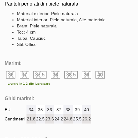
Pantofi perforati din piele naturala
Material exterior: Piele naturala
Material interior: Piele naturala, Alte materiale
Brant: Piele naturala
Toc: 4 cm
Talpa: Cauciuc
Stil: Office
Marimi:
36
37
37.5
38
38.5
39
40
Livrare in 1-2 zile lucratoare
Ghid marimi:
EU
34
35
36
37
38
39
40
Centimetri
21.8
22.5
23.6
24.2
24.8
25.5
26.2