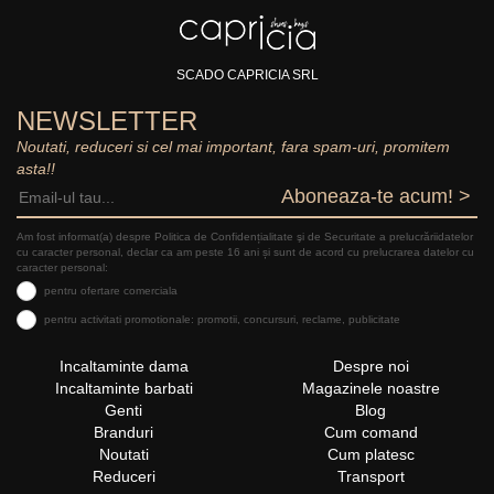
SCADO CAPRICIA SRL
NEWSLETTER
Noutati, reduceri si cel mai important, fara spam-uri, promitem
asta!!
Aboneaza-te acum! >
Am fost informat(a) despre Politica de Confidențialitate şi de Securitate a prelucrăriidatelor
cu caracter personal, declar ca am peste 16 ani și sunt de acord cu prelucrarea datelor cu
caracter personal:
pentru ofertare comerciala
pentru activitati promotionale: promotii, concursuri, reclame, publicitate
Incaltaminte dama
Despre noi
Incaltaminte barbati
Magazinele noastre
Genti
Blog
Branduri
Cum comand
Noutati
Cum platesc
Reduceri
Transport