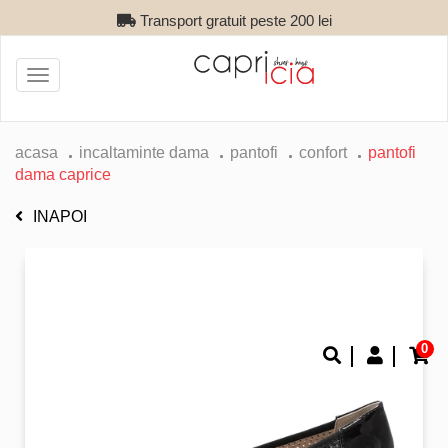
Transport gratuit peste 200 lei
Toggle
navigation
acasa
incaltaminte dama
pantofi
confort
pantofi
dama caprice
INAPOI
0