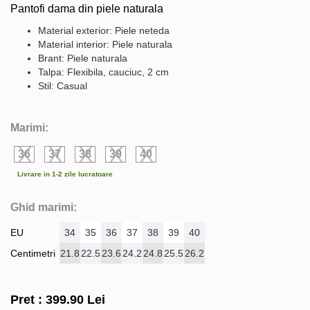
Pantofi dama din piele naturala
Material exterior: Piele neteda
Material interior: Piele naturala
Brant: Piele naturala
Talpa: Flexibila, cauciuc, 2 cm
Stil: Casual
Marimi:
36
37
38
39
40
Livrare in 1-2 zile lucratoare
Ghid marimi:
EU
34
35
36
37
38
39
40
Centimetri
21.8
22.5
23.6
24.2
24.8
25.5
26.2
Pret :
399.90
Lei