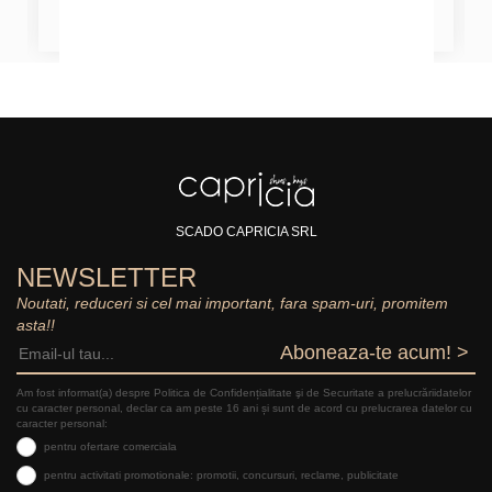
SCADO CAPRICIA SRL
NEWSLETTER
Noutati, reduceri si cel mai important, fara spam-uri, promitem
asta!!
Aboneaza-te acum! >
Am fost informat(a) despre Politica de Confidențialitate şi de Securitate a prelucrăriidatelor
cu caracter personal, declar ca am peste 16 ani și sunt de acord cu prelucrarea datelor cu
caracter personal:
pentru ofertare comerciala
pentru activitati promotionale: promotii, concursuri, reclame, publicitate