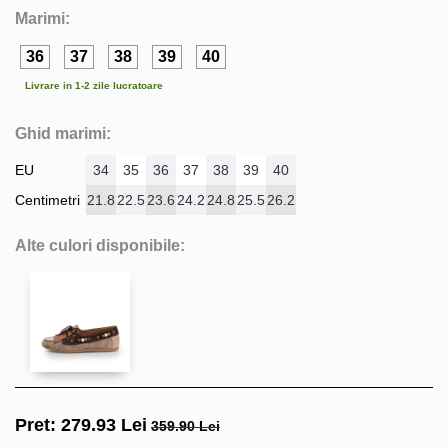
Marimi:
36
37
38
39
40
Livrare in 1-2 zile lucratoare
Ghid marimi:
EU
34
35
36
37
38
39
40
Centimetri
21.8
22.5
23.6
24.2
24.8
25.5
26.2
Alte culori disponibile:
Pret:
279.93
Lei
359.90 Lei