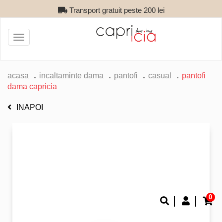
Transport gratuit peste 200 lei
Toggle
navigation
acasa
incaltaminte dama
pantofi
casual
pantofi
dama capricia
INAPOI
0