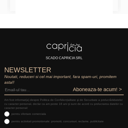
SCADO CAPRICIA SRL
NEWSLETTER
Noutati, reduceri si cel mai important, fara spam-uri, promitem
asta!!
Aboneaza-te acum! >
Am fost informat(a) despre Politica de Confidențialitate şi de Securitate a prelucrăriidatelor
cu caracter personal, declar ca am peste 16 ani și sunt de acord cu prelucrarea datelor cu
caracter personal:
pentru ofertare comerciala
pentru activitati promotionale: promotii, concursuri, reclame, publicitate