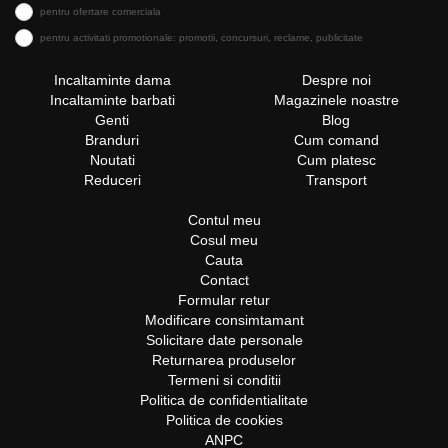
pentru ofertare comerciala
pentru activitati promotionale: promotii, concursuri, reclame, publicitate
Incaltaminte dama
Despre noi
Incaltaminte barbati
Magazinele noastre
Genti
Blog
Branduri
Cum comand
Noutati
Cum platesc
Reduceri
Transport
Contul meu
Cosul meu
Cauta
Contact
Formular retur
Modificare consimtamant
Solicitare date personale
Returnarea produselor
Termeni si conditii
Politica de confidentialitate
Politica de cookies
ANPC