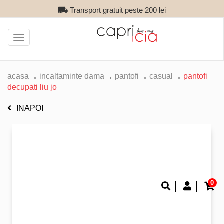
Transport gratuit peste 200 lei
Toggle
navigation
acasa
incaltaminte dama
pantofi
casual
pantofi
decupati liu jo
INAPOI
0