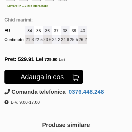
Livrare in 1-2 zile lucratoare
Ghid marimi:
EU
34
35
36
37
38
39
40
Centimetri
21.8
22.5
23.6
24.2
24.8
25.5
26.2
Pret:
529.91
Lei
729.90 Lei
Adauga in cos
Comanda telefonica
0376.448.248
L-V: 9:00-17:00
Produse similare