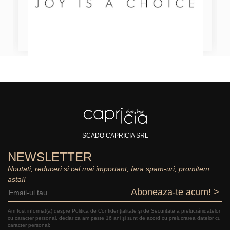
SCADO CAPRICIA SRL
NEWSLETTER
Noutati, reduceri si cel mai important, fara spam-uri, promitem
asta!!
Aboneaza-te acum! >
Am fost informat(a) despre Politica de Confidențialitate şi de Securitate a prelucrăriidatelor
cu caracter personal, declar ca am peste 16 ani și sunt de acord cu prelucrarea datelor cu
caracter personal: