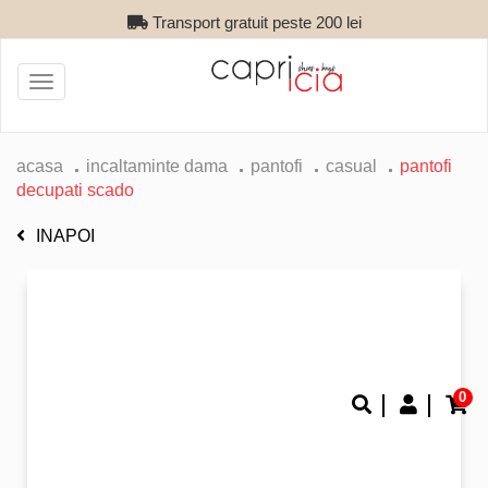
Transport gratuit peste 200 lei
Toggle
navigation
acasa
incaltaminte dama
pantofi
casual
pantofi
decupati scado
INAPOI
0