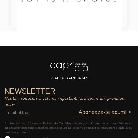
SCADO CAPRICIA SRL
NEWSLETTER
Noutati, reduceri si cel mai important, fara spam-uri, promitem
asta!!
Aboneaza-te acum! >
Am fost informat(a) despre Politica de Confidențialitate şi de Securitate a prelucrăriidatelor
cu caracter personal, declar ca am peste 16 ani și sunt de acord cu prelucrarea datelor cu
caracter personal: