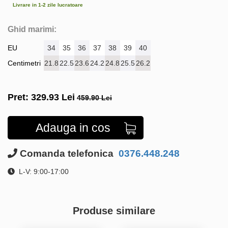
Livrare in 1-2 zile lucratoare
Ghid marimi:
EU
34
35
36
37
38
39
40
Centimetri
21.8
22.5
23.6
24.2
24.8
25.5
26.2
Pret:
329.93
Lei
459.90 Lei
Adauga in cos
Comanda telefonica
0376.448.248
L-V: 9:00-17:00
Produse similare