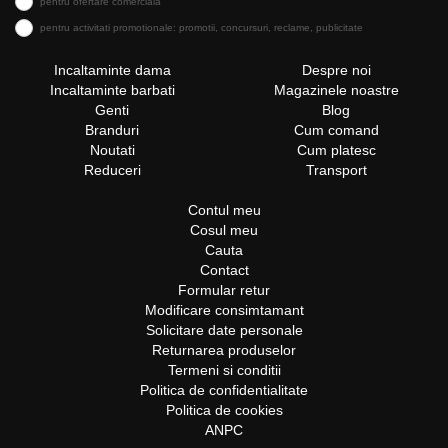
pentru ofertare comerciala
pentru activitati promotionale: promotii, concursuri, reclame, publicitate
Incaltaminte dama
Despre noi
Incaltaminte barbati
Magazinele noastre
Genti
Blog
Branduri
Cum comand
Noutati
Cum platesc
Reduceri
Transport
Contul meu
Cosul meu
Cauta
Contact
Formular retur
Modificare consimtamant
Solicitare date personale
Returnarea produselor
Termeni si conditii
Politica de confidentialitate
Politica de cookies
ANPC