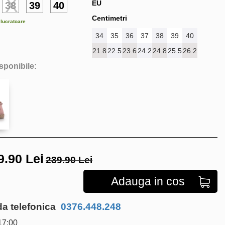
EU
38
39
40
Centimetri
e lucratoare
34
35
36
37
38
39
40
21.8
22.5
23.6
24.2
24.8
25.5
26.2
isponibile:
9.90
Lei
239.90 Lei
Adauga in cos
 telefonica
0376.448.248
17:00