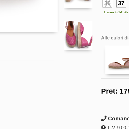
36
37
Livrare in 1-2 zil
Alte culori d
Pret:
17
Comanda
L-V: 9:00-