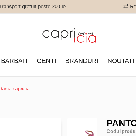
ransport gratuit peste 200 lei
Ret
 BARBATI
GENTI
BRANDURI
NOUTATI
 dama capricia
PANTO
Codul produ