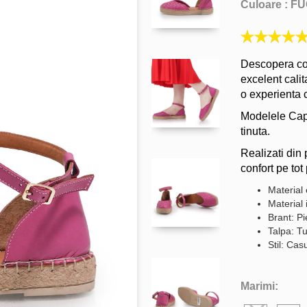
Culoare :
FU
Descopera col
excelent calit
o experienta c
Modelele Capr
tinuta.
Realizati din 
confort pe tot 
Material 
Material 
Brant: Pi
Talpa: Tu
Stil: Cas
Marimi: