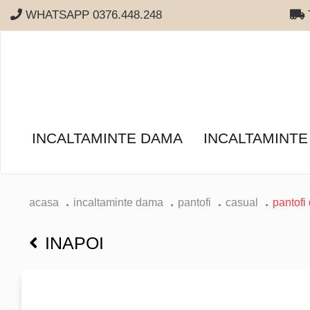
WHATSAPP 0376.448.248
T
INCALTAMINTE DAMA
INCALTAMINTE
acasa
incaltaminte dama
pantofi
casual
pantofi
INAPOI