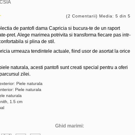
CSIA
(2 Comentarii) Media: 5 din 5
ectia de pantofi dama Capricia si bucura-te de un raport
ate-pret. Alege marimea potrivita si transforma fiecare pas intr-
onfortabila si plina de stil.
icia urmeaza tendintele actuale, fiind usor de asortat la orice
piele naturala, acesti pantofi sunt creati special pentru a oferi
parcursul zilei.
exterior: Piele naturala
interior: Piele naturala
ele naturala
nith, 1.5 cm
ual
Ghid marimi: