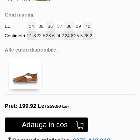
Ghid marimi:
EU
34
35
36
37
38
39
40
Centimetri
21.8
22.5
23.6
24.2
24.8
25.5
26.2
Alte culori disponibile:
Pret:
199.92
Lei
259.90 Lei
Adauga in cos