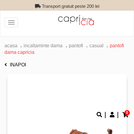
Transport gratuit peste 200 lei
Toggle
navigation
acasa
incaltaminte dama
pantofi
casual
pantofi
dama capricia
INAPOI
0