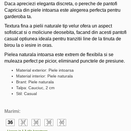
Daca apreciezi eleganta discreta, o pereche de pantofi
Capricia din piele intoarsa este alegerea perfecta pentru
garderoba ta.
Textura fina a pielii naturale tip velur ofera un aspect
sofisticat si o moliciune deosebita, facand din acesti pantofi
casual optiunea ideala pentru tranzitii line de la tinuta de
birou la o iesire in oras.
Pielea naturala intoarsa este extrem de flexibila si se
muleaza perfect pe picior, eliminand punctele de presiune.
Material exterior: Piele intoarsa
Material interior: Piele naturala
Brant: Piele naturala
Talpa: Cauciuc, 2 cm
Stil: Casual
Marimi:
36
37
38
39
40
Livrare in 1-2 zile lucratoare