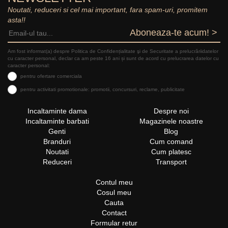
Noutati, reduceri si cel mai important, fara spam-uri, promitem
asta!!
Aboneaza-te acum! >
Am fost informat(a) despre Politica de Confidențialitate şi de Securitate a prelucrăriidatelor
cu caracter personal, declar ca am peste 16 ani și sunt de acord cu prelucrarea datelor cu
caracter personal:
pentru ofertare comerciala
pentru activitati promotionale: promotii, concursuri, reclame, publicitate
Incaltaminte dama
Despre noi
Incaltaminte barbati
Magazinele noastre
Genti
Blog
Branduri
Cum comand
Noutati
Cum platesc
Reduceri
Transport
Contul meu
Cosul meu
Cauta
Contact
Formular retur