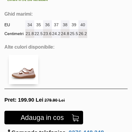
Ghid marimi:
EU
34
35
36
37
38
39
40
Centimetri
21.8
22.5
23.6
24.2
24.8
25.5
26.2
Alte culori disponibile:
Pret:
199.90
Lei
279.90 Lei
Adauga in cos