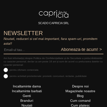
SCADO CAPRICIA SRL
NEWSLETTER
Noutati, reduceri si cel mai important, fara spam-uri, promitem
asta!!
Aboneaza-te acum! >
Am fost informat(a) despre Politica de Confidențialitate şi de Securitate a prelucrăriidatelor
cu caracter personal, declar ca am peste 16 ani și sunt de acord cu prelucrarea datelor cu
caracter personal:
pentru ofertare comerciala
pentru activitati promotionale: promotii, concursuri, reclame, publicitate
Incaltaminte dama
Despre noi
Incaltaminte barbati
Magazinele noastre
Genti
Blog
Branduri
Cum comand
Noutati
Cum platesc