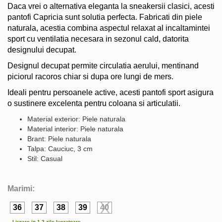
Daca vrei o alternativa eleganta la sneakersii clasici, acesti
pantofi Capricia sunt solutia perfecta. Fabricati din piele
naturala, acestia combina aspectul relaxat al incaltamintei
sport cu ventilatia necesara in sezonul cald, datorita
designului decupat.
Designul decupat permite circulatia aerului, mentinand
piciorul racoros chiar si dupa ore lungi de mers.
Ideali pentru persoanele active, acesti pantofi sport asigura
o sustinere excelenta pentru coloana si articulatii.
Material exterior: Piele naturala
Material interior: Piele naturala
Brant: Piele naturala
Talpa: Cauciuc, 3 cm
Stil: Casual
Marimi:
36
37
38
39
40
Livrare in 1-2 zile lucratoare