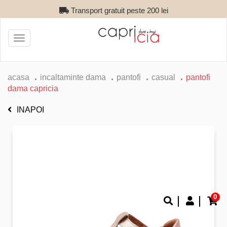
Transport gratuit peste 200 lei
Toggle
navigation
acasa
incaltaminte dama
pantofi
casual
pantofi
dama capricia
INAPOI
0