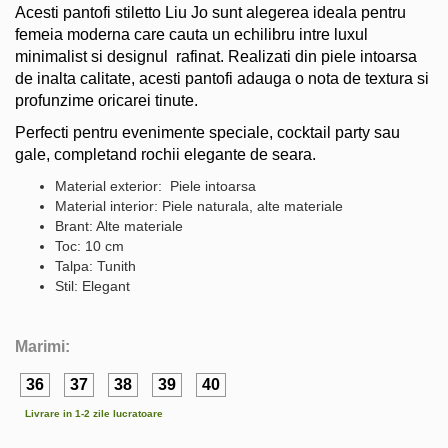
Acesti pantofi stiletto Liu Jo sunt alegerea ideala pentru
femeia moderna care cauta un echilibru intre luxul
minimalist si designul rafinat. Realizati din piele intoarsa
de inalta calitate, acesti pantofi adauga o nota de textura si
profunzime oricarei tinute.
Perfecti pentru evenimente speciale, cocktail party sau
gale, completand rochii elegante de seara.
Material exterior: Piele intoarsa
Material interior: Piele naturala, alte materiale
Brant: Alte materiale
Toc: 10 cm
Talpa: Tunith
Stil: Elegant
Marimi:
36
37
38
39
40
Livrare in 1-2 zile lucratoare