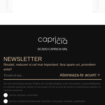
SCADO CAPRICIA SRL
NEWSLETTER
Noutati, reduceri si cel mai important, fara spam-uri, promitem
asta!!
Aboneaza-te acum! >
Am fost informat(a) despre Politica de Confidențialitate şi de Securitate a prelucrăriidatelor
cu caracter personal, declar ca am peste 16 ani și sunt de acord cu prelucrarea datelor cu
caracter personal:
pentru ofertare comerciala
pentru activitati promotionale: promotii, concursuri, reclame, publicitate