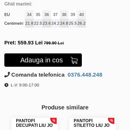
Ghid marimi:
EU
34
35
36
37
38
39
40
Centimetri
21.8
22.5
23.6
24.2
24.8
25.5
26.2
Pret:
559.93
Lei
799.90 Lei
Adauga in cos
Comanda telefonica
0376.448.248
L-V: 9:00-17:00
Produse similare
PANTOFI
PANTOFI
DECUPATI LIU JO
STILETTO LIU JO