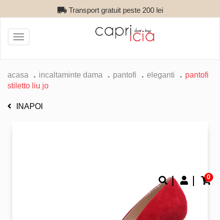
Transport gratuit peste 200 lei
Toggle
navigation
acasa
incaltaminte dama
pantofi
eleganti
pantofi
stiletto liu jo
INAPOI
0