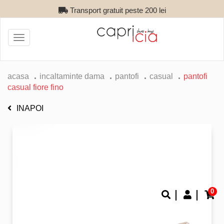
Transport gratuit peste 200 lei
Toggle
navigation
acasa
incaltaminte dama
pantofi
casual
pantofi
casual fiore fino
INAPOI
0