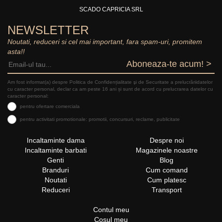
SCADO CAPRICIA SRL
NEWSLETTER
Noutati, reduceri si cel mai important, fara spam-uri, promitem
asta!!
Aboneaza-te acum! >
Am fost informat(a) despre Politica de Confidențialitate şi de Securitate a prelucrăriidatelor
cu caracter personal, declar ca am peste 16 ani și sunt de acord cu prelucrarea datelor cu
caracter personal:
pentru ofertare comerciala
pentru activitati promotionale: promotii, concursuri, reclame, publicitate
Incaltaminte dama
Despre noi
Incaltaminte barbati
Magazinele noastre
Genti
Blog
Branduri
Cum comand
Noutati
Cum platesc
Reduceri
Transport
Contul meu
Cosul meu