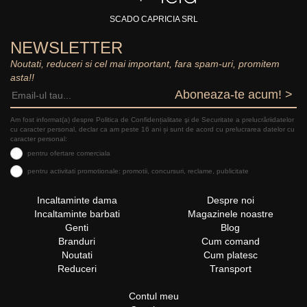
SCADO CAPRICIA SRL
NEWSLETTER
Noutati, reduceri si cel mai important, fara spam-uri, promitem
asta!!
Aboneaza-te acum! >
Am fost informat(a) despre Politica de Confidențialitate şi de Securitate a prelucrăriidatelor
cu caracter personal, declar ca am peste 16 ani și sunt de acord cu prelucrarea datelor cu
caracter personal:
pentru ofertare comerciala
pentru activitati promotionale: promotii, concursuri, reclame, publicitate
Incaltaminte dama
Despre noi
Incaltaminte barbati
Magazinele noastre
Genti
Blog
Branduri
Cum comand
Noutati
Cum platesc
Reduceri
Transport
Contul meu