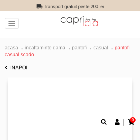
Transport gratuit peste 200 lei
Toggle
navigation
acasa
incaltaminte dama
pantofi
casual
pantofi
casual scado
INAPOI
0