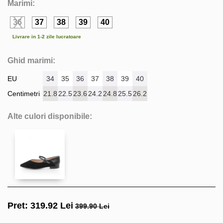
Marimi:
36
37
38
39
40
Livrare in 1-2 zile lucratoare
Ghid marimi:
EU
34
35
36
37
38
39
40
Centimetri
21.8
22.5
23.6
24.2
24.8
25.5
26.2
Alte culori disponibile:
Pret:
319.92
Lei
399.90 Lei