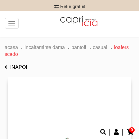
Retur gratuit
Toggle
navigation
acasa
incaltaminte dama
pantofi
casual
loafers
scado
INAPOI
0