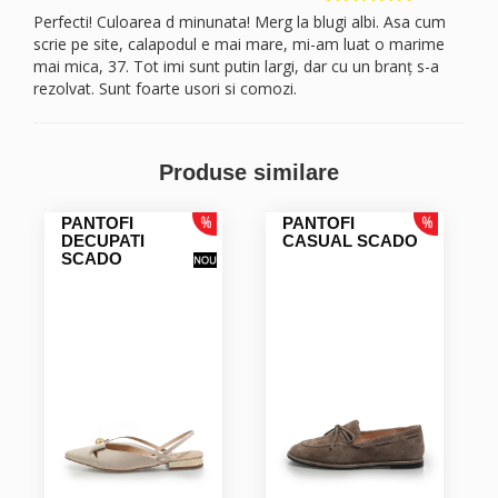
Perfecti! Culoarea d minunata! Merg la blugi albi. Asa cum
scrie pe site, calapodul e mai mare, mi-am luat o marime
mai mica, 37. Tot imi sunt putin largi, dar cu un branț s-a
rezolvat. Sunt foarte usori si comozi.
Monica V.
Produse similare
Foarte comozi, usori de purtat, perfecti pentru persoane cu
picioarele mai late. Minunati si la condus, recomand!
PANTOFI
PANTOFI
DECUPATI
CASUAL SCADO
SCADO
Monica V.
Foarte comozi, trandy, un rasfat pentru picioare!
Multumesc,! Recomand persoanelor cu picioarele mai late,
perfecti si pentru condus!
MONICA C.