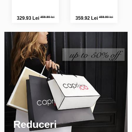
Erica S.
Deosebiți!
459.90 lei
459.90 lei
329.93 Lei
359.92 Lei
Loredana M.
Reduceri