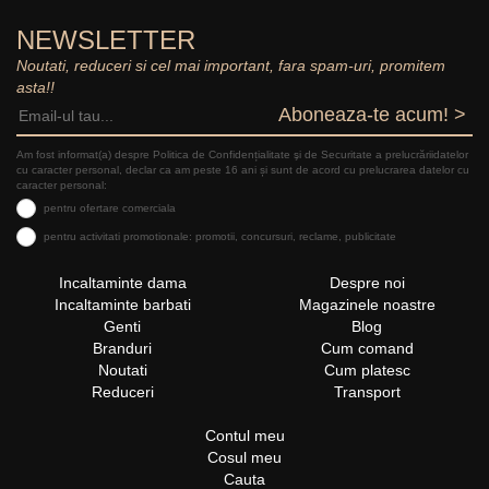
NEWSLETTER
Noutati, reduceri si cel mai important, fara spam-uri, promitem
asta!!
Aboneaza-te acum! >
Am fost informat(a) despre Politica de Confidențialitate şi de Securitate a prelucrăriidatelor
cu caracter personal, declar ca am peste 16 ani și sunt de acord cu prelucrarea datelor cu
caracter personal:
pentru ofertare comerciala
pentru activitati promotionale: promotii, concursuri, reclame, publicitate
Incaltaminte dama
Despre noi
Incaltaminte barbati
Magazinele noastre
Genti
Blog
Branduri
Cum comand
Noutati
Cum platesc
Reduceri
Transport
Contul meu
Cosul meu
Cauta