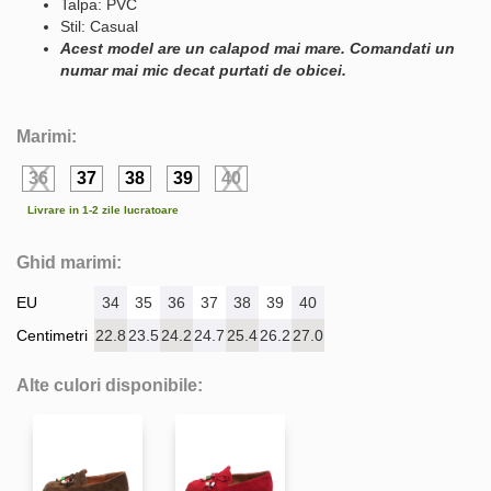
Talpa: PVC
Stil: Casual
Acest model are un calapod mai mare. Comandati un
numar mai mic decat purtati de obicei.
Marimi:
36
37
38
39
40
Livrare in 1-2 zile lucratoare
Ghid marimi:
EU
34
35
36
37
38
39
40
Centimetri
22.8
23.5
24.2
24.7
25.4
26.2
27.0
Alte culori disponibile: