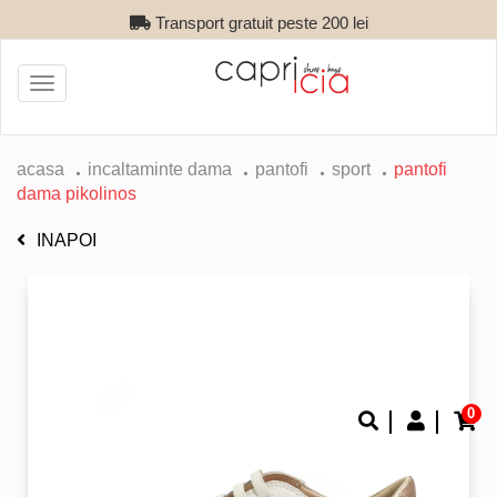
Transport gratuit peste 200 lei
Toggle
navigation
acasa
incaltaminte dama
pantofi
sport
pantofi
dama pikolinos
INAPOI
0