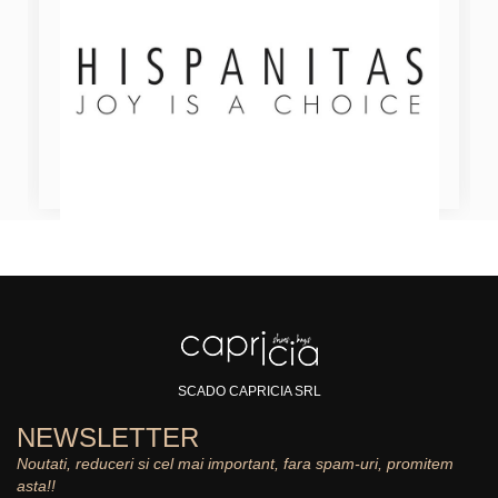
SCADO CAPRICIA SRL
NEWSLETTER
Noutati, reduceri si cel mai important, fara spam-uri, promitem
asta!!