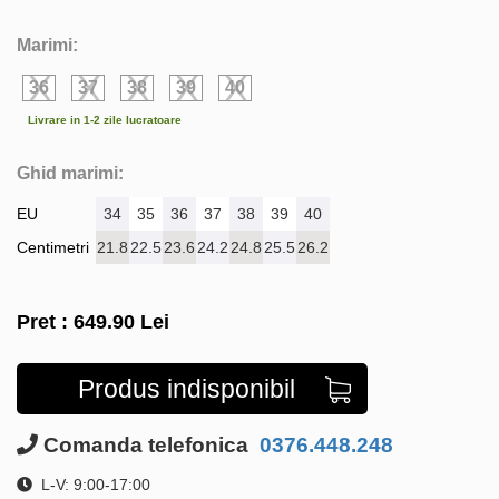
Marimi:
36
37
38
39
40
Livrare in 1-2 zile lucratoare
Ghid marimi:
EU
34
35
36
37
38
39
40
Centimetri
21.8
22.5
23.6
24.2
24.8
25.5
26.2
Pret :
649.90
Lei
Produs indisponibil
Comanda telefonica
0376.448.248
L-V: 9:00-17:00