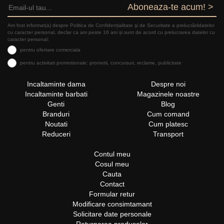
Aboneaza-te acum! >
Am fost informat(a) despre Politica de Confidențialitate şi de Securitate a prelucrăriidatelor
cu caracter personal, declar ca am peste 16 ani și sunt de acord cu prelucrarea datelor cu
caracter personal:
pentru ofertare comerciala
pentru activitati promotionale: promotii, concursuri, reclame, publicitate
Incaltaminte dama
Despre noi
Incaltaminte barbati
Magazinele noastre
Genti
Blog
Branduri
Cum comand
Noutati
Cum platesc
Reduceri
Transport
Contul meu
Cosul meu
Cauta
Contact
Formular retur
Modificare consimtamant
Solicitare date personale
Returnarea produselor