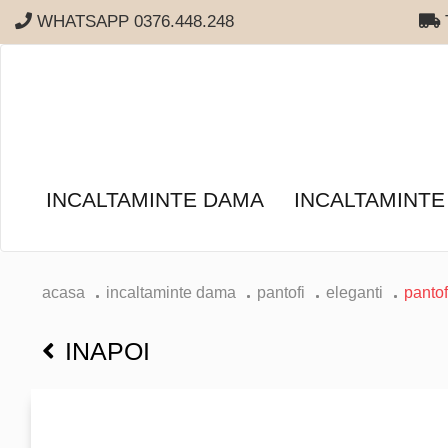
WHATSAPP 0376.448.248
T
INCALTAMINTE DAMA
INCALTAMINTE
acasa
incaltaminte dama
pantofi
eleganti
pantof
INAPOI