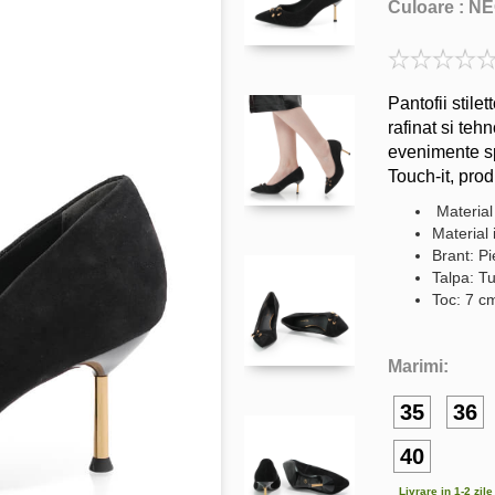
Culoare :
NE
Pantofii stile
rafinat si teh
evenimente spe
Touch-it, prod
Material 
Material 
Brant: Pi
Talpa: Tu
Toc: 7 c
Marimi:
35
36
40
Livrare in 1-2 zil