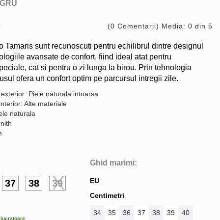
GRU
(0 Comentarii) Media: 0 din 5
tto Tamaris sunt recunoscuti pentru echilibrul dintre designul
nologiile avansate de confort, fiind ideal atat pentru
ciale, cat si pentru o zi lunga la birou. Prin tehnologia
usul ofera un confort optim pe parcursul intregii zile.
exterior: Piele naturala intoarsa
interior: Alte materiale
ele naturala
nith
m
Ghid marimi:
EU
37
38
39
Centimetri
34
35
36
37
38
39
40
e lucratoare