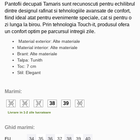
Pantofii decupati Tamaris sunt recunoscuti pentru echilibrul
dintre designul rafinat si tehnologiile avansate de confort,
fiind ideal atat pentru evenimente speciale, cat si pentru o
zi lunga la birou. Prin tehnologia Touch-it, produsul ofera
un confort optim pe parcursul intregii zile.
Material exterior: Alte materiale
Material interior: Alte materiale
Brant: Alte materiale
Talpa: Tunith
Toc: 7 cm
Stil: Elegant
Marimi:
35
36
37
38
39
40
Livrare in 1-2 zile lucratoare
Ghid marimi:
EU
34
35
36
37
38
39
40