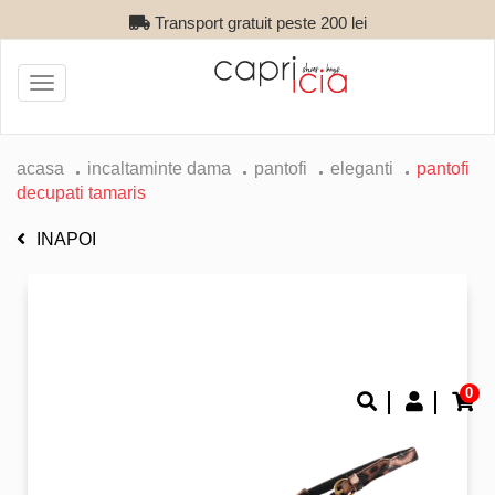
Transport gratuit peste 200 lei
Toggle
navigation
acasa
incaltaminte dama
pantofi
eleganti
pantofi
decupati tamaris
INAPOI
0