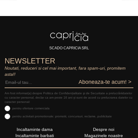
SCADO CAPRICIA SRL
NEWSLETTER
Noutati, reduceri si cel mai important, fara spam-uri, promitem
asta!!
Aboneaza-te acum! >
Am fost informat(a) despre Politica de Confidențialitate şi de Securitate a prelucrăriidatelor
cu caracter personal, declar ca am peste 16 ani și sunt de acord cu prelucrarea datelor cu
caracter personal:
pentru ofertare comerciala
pentru activitati promotionale: promotii, concursuri, reclame, publicitate
Incaltaminte dama
Despre noi
Incaltaminte barbati
Magazinele noastre