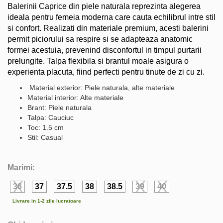
Balerinii Caprice din piele naturala reprezinta alegerea
ideala pentru femeia moderna care cauta echilibrul intre stil
si confort. Realizati din materiale premium, acesti balerini
permit piciorului sa respire si se adapteaza anatomic
formei acestuia, prevenind disconfortul in timpul purtarii
prelungite. Talpa flexibila si brantul moale asigura o
experienta placuta, fiind perfecti pentru tinute de zi cu zi.
Material exterior: Piele naturala, alte materiale
Material interior: Alte materiale
Brant: Piele naturala
Talpa: Cauciuc
Toc: 1.5 cm
Stil: Casual
Marimi:
36
37
37.5
38
38.5
39
40
Livrare in 1-2 zile lucratoare