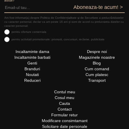
Aboneaza-te acum! >
Am fost informat(a) despre Politica de Confidențialitate şi de Securitate a prelucrăriidatelor
cu caracter personal, declar ca am peste 16 ani și sunt de acord cu prelucrarea datelor cu
caracter personal:
pentru ofertare comerciala
pentru activitati promotionale: promotii, concursuri, reclame, publicitate
Incaltaminte dama
Despre noi
Incaltaminte barbati
Magazinele noastre
Genti
Blog
Branduri
Cum comand
Noutati
Cum platesc
Reduceri
Transport
Contul meu
Cosul meu
Cauta
Contact
Formular retur
Modificare consimtamant
Solicitare date personale