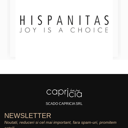
SCADO CAPRICIA SRL
NEWSLETTER
Noutati, reduceri si cel mai important, fara spam-uri, promitem
asta!!