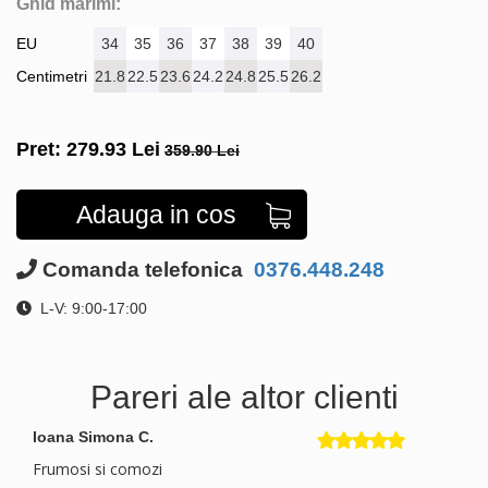
Ghid marimi:
EU
34
35
36
37
38
39
40
Centimetri
21.8
22.5
23.6
24.2
24.8
25.5
26.2
Pret:
279.93
Lei
359.90 Lei
Adauga in cos
Comanda telefonica
0376.448.248
L-V: 9:00-17:00
Pareri ale altor clienti
Ioana Simona C.
Frumosi si comozi