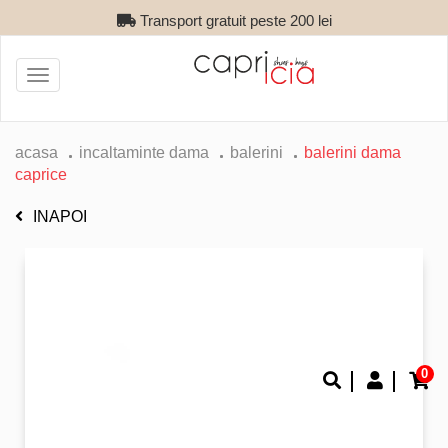
Transport gratuit peste 200 lei
Toggle
navigation
acasa
incaltaminte dama
balerini
balerini dama
caprice
INAPOI
0