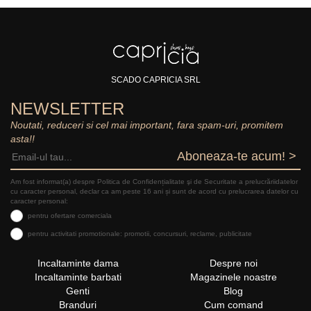
SCADO CAPRICIA SRL
NEWSLETTER
Noutati, reduceri si cel mai important, fara spam-uri, promitem
asta!!
Aboneaza-te acum! >
Am fost informat(a) despre Politica de Confidențialitate şi de Securitate a prelucrăriidatelor
cu caracter personal, declar ca am peste 16 ani și sunt de acord cu prelucrarea datelor cu
caracter personal:
pentru ofertare comerciala
pentru activitati promotionale: promotii, concursuri, reclame, publicitate
Incaltaminte dama
Despre noi
Incaltaminte barbati
Magazinele noastre
Genti
Blog
Branduri
Cum comand