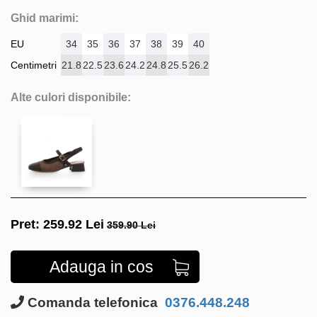
Ghid marimi:
EU
34
35
36
37
38
39
40
Centimetri
21.8
22.5
23.6
24.2
24.8
25.5
26.2
Alte culori disponibile:
Pret:
259.92
Lei
359.90 Lei
Adauga in cos
Comanda telefonica
0376.448.248