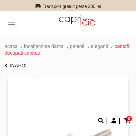
Transport gratuit peste 200 lei
Toggle
navigation
acasa
incaltaminte dama
pantofi
eleganti
pantofi
decupati caprice
INAPOI
0