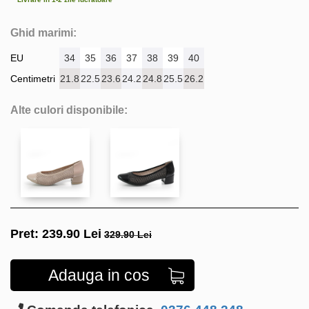
Ghid marimi:
EU
34
35
36
37
38
39
40
Centimetri
21.8
22.5
23.6
24.2
24.8
25.5
26.2
Alte culori disponibile:
Pret:
239.90
Lei
329.90 Lei
Adauga in cos