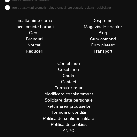
pentru activitati promotionale: promotii, concursuri, reclame, publicitate
Incaltaminte dama
Despre noi
Incaltaminte barbati
Magazinele noastre
Genti
Blog
Branduri
Cum comand
Noutati
Cum platesc
Reduceri
Transport
Contul meu
Cosul meu
Cauta
Contact
Formular retur
Modificare consimtamant
Solicitare date personale
Returnarea produselor
Termeni si conditii
Politica de confidentialitate
Politica de cookies
ANPC