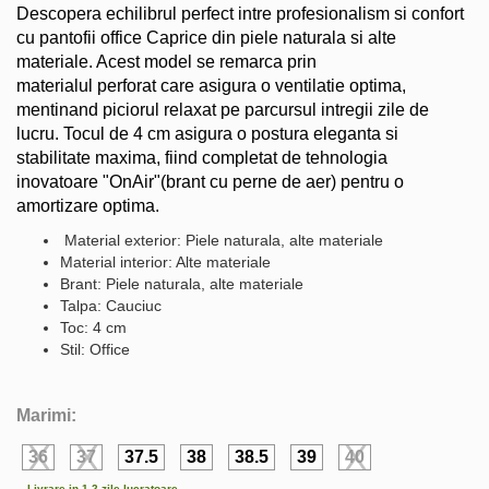
Descopera echilibrul perfect intre profesionalism si confort
cu pantofii office Caprice din piele naturala si alte
materiale. Acest model se remarca prin
materialul perforat care asigura o ventilatie optima,
mentinand piciorul relaxat pe parcursul intregii zile de
lucru. Tocul de 4 cm asigura o postura eleganta si
stabilitate maxima, fiind completat de tehnologia
inovatoare "OnAir"(brant cu perne de aer) pentru o
amortizare optima.
Material exterior: Piele naturala, alte materiale
Material interior: Alte materiale
Brant: Piele naturala, alte materiale
Talpa: Cauciuc
Toc: 4 cm
Stil: Office
Marimi:
36
37
37.5
38
38.5
39
40
Livrare in 1-2 zile lucratoare