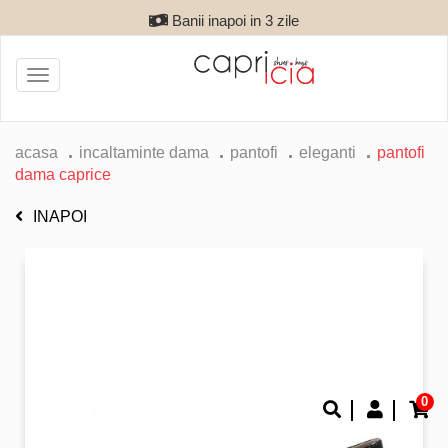
Banii inapoi in 3 zile
Toggle
navigation
acasa
incaltaminte dama
pantofi
eleganti
pantofi
dama caprice
INAPOI
0