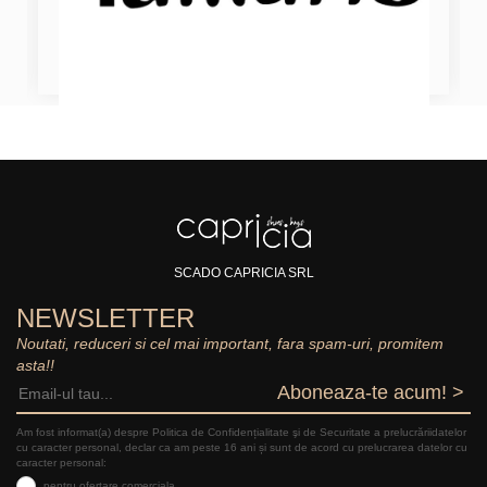
SCADO CAPRICIA SRL
NEWSLETTER
Noutati, reduceri si cel mai important, fara spam-uri, promitem
asta!!
Aboneaza-te acum! >
Am fost informat(a) despre Politica de Confidențialitate şi de Securitate a prelucrăriidatelor
cu caracter personal, declar ca am peste 16 ani și sunt de acord cu prelucrarea datelor cu
caracter personal:
pentru ofertare comerciala