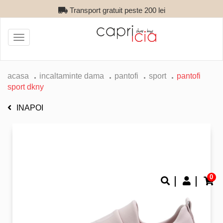
Transport gratuit peste 200 lei
Toggle
navigation
acasa
incaltaminte dama
pantofi
sport
pantofi
sport dkny
INAPOI
0