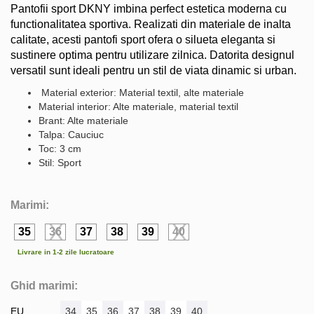
Pantofii sport DKNY imbina perfect estetica moderna cu
functionalitatea sportiva. Realizati din materiale de inalta
calitate, acesti pantofi sport ofera o silueta eleganta si
sustinere optima pentru utilizare zilnica. Datorita designul
versatil sunt ideali pentru un stil de viata dinamic si urban.
Material exterior: Material textil, alte materiale
Material interior: Alte materiale, material textil
Brant: Alte materiale
Talpa: Cauciuc
Toc: 3 cm
Stil: Sport
Marimi:
35
36
37
38
39
40
Livrare in 1-2 zile lucratoare
Ghid marimi:
EU
34
35
36
37
38
39
40