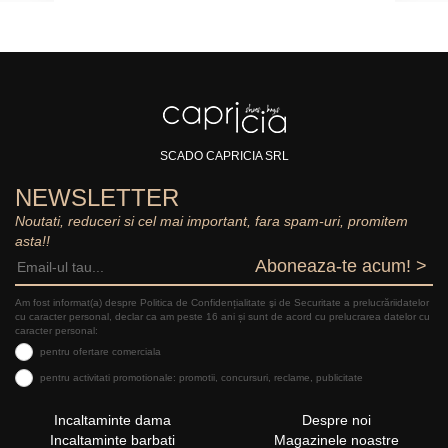
SCADO CAPRICIA SRL
NEWSLETTER
Noutati, reduceri si cel mai important, fara spam-uri, promitem
asta!!
Aboneaza-te acum! >
Am fost informat(a) despre Politica de Confidențialitate şi de Securitate a prelucrăriidatelor
cu caracter personal, declar ca am peste 16 ani și sunt de acord cu prelucrarea datelor cu
caracter personal:
pentru ofertare comerciala
pentru activitati promotionale: promotii, concursuri, reclame, publicitate
Incaltaminte dama
Despre noi
Incaltaminte barbati
Magazinele noastre