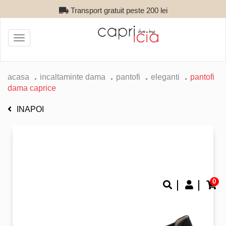
Transport gratuit peste 200 lei
Toggle
navigation
acasa
incaltaminte dama
pantofi
eleganti
pantofi
dama caprice
INAPOI
0