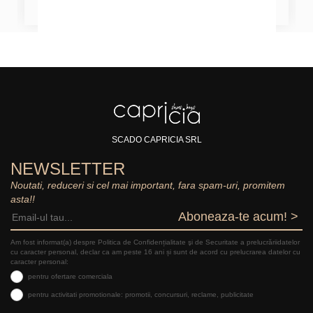
SCADO CAPRICIA SRL
NEWSLETTER
Noutati, reduceri si cel mai important, fara spam-uri, promitem
asta!!
Aboneaza-te acum! >
Am fost informat(a) despre Politica de Confidențialitate şi de Securitate a prelucrăriidatelor
cu caracter personal, declar ca am peste 16 ani și sunt de acord cu prelucrarea datelor cu
caracter personal:
pentru ofertare comerciala
pentru activitati promotionale: promotii, concursuri, reclame, publicitate