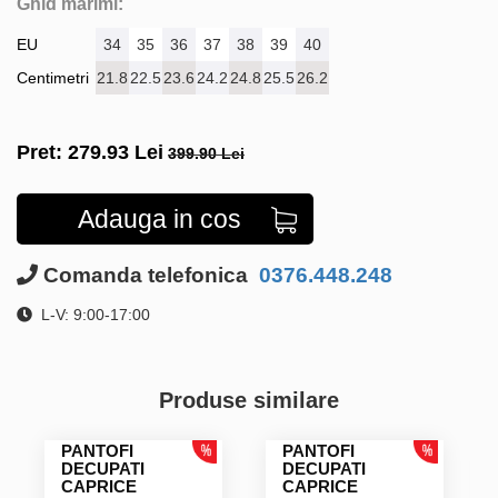
Ghid marimi:
EU
34
35
36
37
38
39
40
Centimetri
21.8
22.5
23.6
24.2
24.8
25.5
26.2
Pret:
279.93
Lei
399.90 Lei
Adauga in cos
Comanda telefonica
0376.448.248
L-V: 9:00-17:00
Produse similare
PANTOFI
PANTOFI
DECUPATI
DECUPATI
CAPRICE
CAPRICE