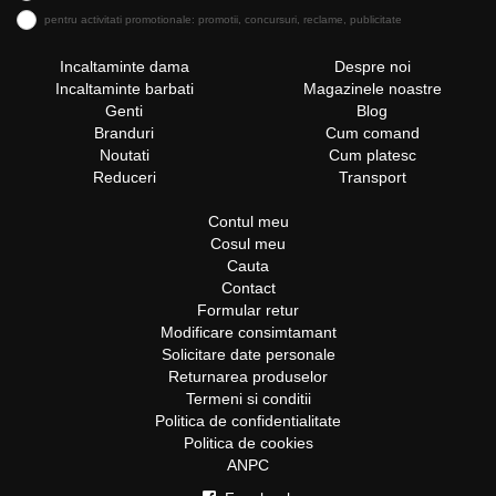
pentru activitati promotionale: promotii, concursuri, reclame, publicitate
Incaltaminte dama
Despre noi
Incaltaminte barbati
Magazinele noastre
Genti
Blog
Branduri
Cum comand
Noutati
Cum platesc
Reduceri
Transport
Contul meu
Cosul meu
Cauta
Contact
Formular retur
Modificare consimtamant
Solicitare date personale
Returnarea produselor
Termeni si conditii
Politica de confidentialitate
Politica de cookies
ANPC