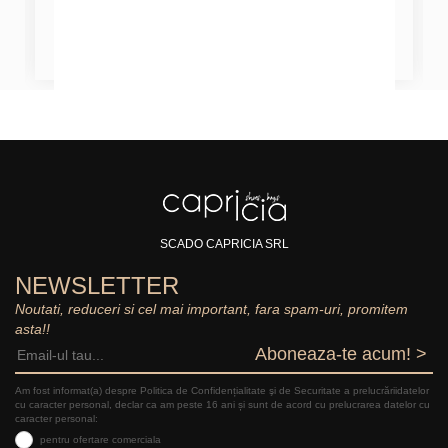
SCADO CAPRICIA SRL
NEWSLETTER
Noutati, reduceri si cel mai important, fara spam-uri, promitem
asta!!
Aboneaza-te acum! >
Am fost informat(a) despre Politica de Confidențialitate şi de Securitate a prelucrăriidatelor
cu caracter personal, declar ca am peste 16 ani și sunt de acord cu prelucrarea datelor cu
caracter personal:
pentru ofertare comerciala