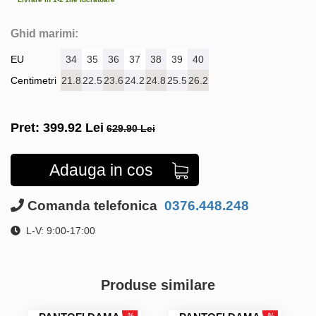
Ghid marimi:
EU
34
35
36
37
38
39
40
Centimetri
21.8
22.5
23.6
24.2
24.8
25.5
26.2
Pret:
399.92
Lei
629.90 Lei
Adauga in cos
Comanda telefonica
0376.448.248
L-V: 9:00-17:00
Produse similare