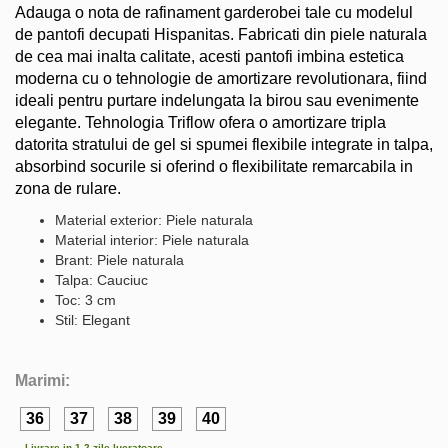
Adauga o nota de rafinament garderobei tale cu modelul
de pantofi decupati Hispanitas. Fabricati din piele naturala
de cea mai inalta calitate, acesti pantofi imbina estetica
moderna cu o tehnologie de amortizare revolutionara, fiind
ideali pentru purtare indelungata la birou sau evenimente
elegante. Tehnologia Triflow ofera o amortizare tripla
datorita stratului de gel si spumei flexibile integrate in talpa,
absorbind socurile si oferind o flexibilitate remarcabila in
zona de rulare.
Material exterior: Piele naturala
Material interior: Piele naturala
Brant: Piele naturala
Talpa: Cauciuc
Toc: 3 cm
Stil: Elegant
Marimi:
36
37
38
39
40
Livrare in 1-2 zile lucratoare