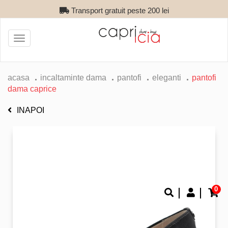
Transport gratuit peste 200 lei
Toggle
navigation
acasa
incaltaminte dama
pantofi
eleganti
pantofi
dama caprice
INAPOI
0