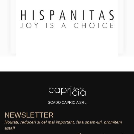
SCADO CAPRICIA SRL
NEWSLETTER
Noutati, reduceri si cel mai important, fara spam-uri, promitem
asta!!