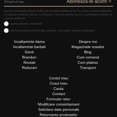
Aboneaza-te acum! >
Am fost informat(a) despre Politica de Confidențialitate şi de Securitate a prelucrăriidatelor
cu caracter personal, declar ca am peste 16 ani și sunt de acord cu prelucrarea datelor cu
caracter personal:
pentru ofertare comerciala
pentru activitati promotionale: promotii, concursuri, reclame, publicitate
Incaltaminte dama
Despre noi
Incaltaminte barbati
Magazinele noastre
Genti
Blog
Branduri
Cum comand
Noutati
Cum platesc
Reduceri
Transport
Contul meu
Cosul meu
Cauta
Contact
Formular retur
Modificare consimtamant
Solicitare date personale
Returnarea produselor