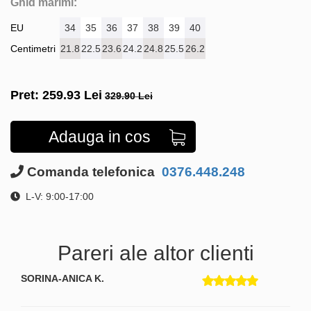
Ghid marimi:
EU
34
35
36
37
38
39
40
Centimetri
21.8
22.5
23.6
24.2
24.8
25.5
26.2
Pret:
259.93
Lei
329.90 Lei
Adauga in cos
Comanda telefonica
0376.448.248
L-V: 9:00-17:00
Pareri ale altor clienti
SORINA-ANICA K.