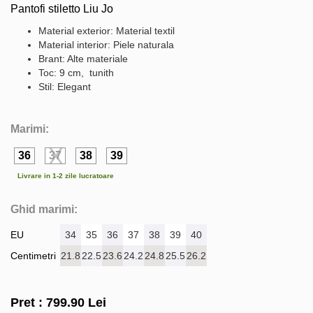
Pantofi stiletto Liu Jo
Material exterior: Material textil
Material interior: Piele naturala
Brant: Alte materiale
Toc: 9 cm, tunith
Stil: Elegant
Marimi:
36
37
38
39
Livrare in 1-2 zile lucratoare
Ghid marimi:
EU
34
35
36
37
38
39
40
Centimetri
21.8
22.5
23.6
24.2
24.8
25.5
26.2
Pret :
799.90
Lei