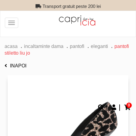
Transport gratuit peste 200 lei
Toggle
navigation
acasa
incaltaminte dama
pantofi
eleganti
pantofi
stiletto liu jo
INAPOI
0