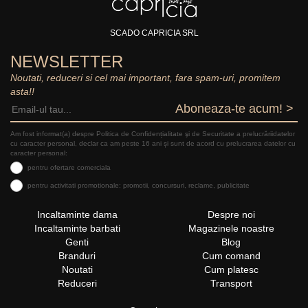
SCADO CAPRICIA SRL
NEWSLETTER
Noutati, reduceri si cel mai important, fara spam-uri, promitem
asta!!
Aboneaza-te acum! >
Am fost informat(a) despre Politica de Confidențialitate şi de Securitate a prelucrăriidatelor
cu caracter personal, declar ca am peste 16 ani și sunt de acord cu prelucrarea datelor cu
caracter personal:
pentru ofertare comerciala
pentru activitati promotionale: promotii, concursuri, reclame, publicitate
Incaltaminte dama
Despre noi
Incaltaminte barbati
Magazinele noastre
Genti
Blog
Branduri
Cum comand
Noutati
Cum platesc
Reduceri
Transport