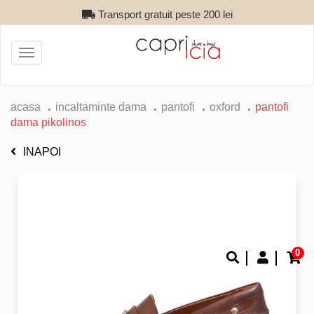
Transport gratuit peste 200 lei
Toggle
navigation
acasa
incaltaminte dama
pantofi
oxford
pantofi
dama pikolinos
INAPOI
0