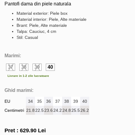
Pantofi dama din piele naturala
Material exterior: Piele box
Material interior: Piele, Alte materiale
Brant: Piele, Alte materiale
Talpa: Cauciuc, 4 cm
Stil: Casual
Marimi:
37
38
39
40
Livrare in 1-2 zile lucratoare
Ghid marimi:
EU
34
35
36
37
38
39
40
Centimetri
21.8
22.5
23.6
24.2
24.8
25.5
26.2
Pret :
629.90
Lei