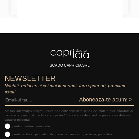
SCADO CAPRICIA SRL
NEWSLETTER
Noutati, reduceri si cel mai important, fara spam-uri, promitem
asta!!
Aboneaza-te acum! >
Am fost informat(a) despre Politica de Confidențialitate şi de Securitate a prelucrăriidatelor
cu caracter personal, declar ca am peste 16 ani și sunt de acord cu prelucrarea datelor cu
caracter personal:
pentru ofertare comerciala
pentru activitati promotionale: promotii, concursuri, reclame, publicitate