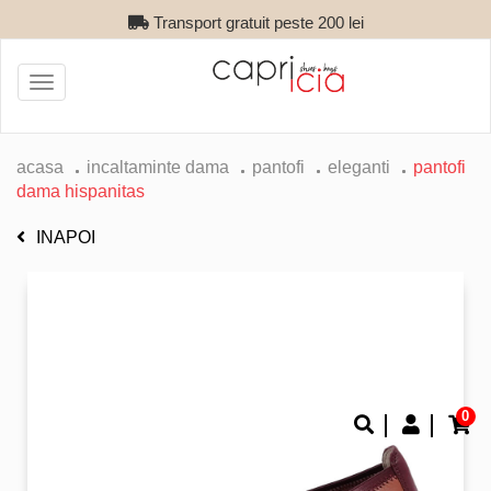
Transport gratuit peste 200 lei
Toggle
navigation
acasa
incaltaminte dama
pantofi
eleganti
pantofi
dama hispanitas
INAPOI
0