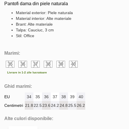
Pantofi dama din piele naturala
Material exterior: Piele naturala
Material interior: Alte materiale
Brant: Alte materiale
Talpa: Cauciuc, 3 cm
Stil: Office
Marimi:
35
36
37
38
39
40
Livrare in 1-2 zile lucratoare
Ghid marimi:
EU
34
35
36
37
38
39
40
Centimetri
21.8
22.5
23.6
24.2
24.8
25.5
26.2
Alte culori disponibile: