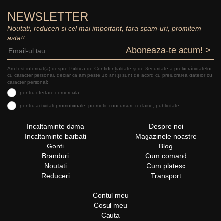
NEWSLETTER
Noutati, reduceri si cel mai important, fara spam-uri, promitem
asta!!
Aboneaza-te acum! >
Am fost informat(a) despre Politica de Confidențialitate şi de Securitate a prelucrăriidatelor
cu caracter personal, declar ca am peste 16 ani și sunt de acord cu prelucrarea datelor cu
caracter personal:
pentru ofertare comerciala
pentru activitati promotionale: promotii, concursuri, reclame, publicitate
Incaltaminte dama
Despre noi
Incaltaminte barbati
Magazinele noastre
Genti
Blog
Branduri
Cum comand
Noutati
Cum platesc
Reduceri
Transport
Contul meu
Cosul meu
Cauta